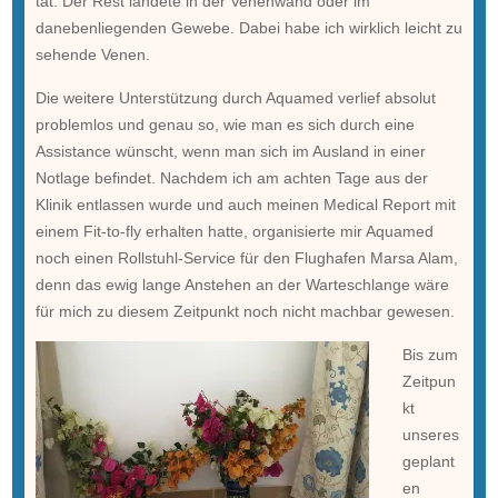
tat. Der Rest landete in der Venenwand oder im
danebenliegenden Gewebe. Dabei habe ich wirklich leicht zu
sehende Venen.
Die weitere Unterstützung durch Aquamed verlief absolut
problemlos und genau so, wie man es sich durch eine
Assistance wünscht, wenn man sich im Ausland in einer
Notlage befindet. Nachdem ich am achten Tage aus der
Klinik entlassen wurde und auch meinen Medical Report mit
einem Fit-to-fly erhalten hatte, organisierte mir Aquamed
noch einen Rollstuhl-Service für den Flughafen Marsa Alam,
denn das ewig lange Anstehen an der Warteschlange wäre
für mich zu diesem Zeitpunkt noch nicht machbar gewesen.
Bis zum
Zeitpun
kt
unseres
geplant
en