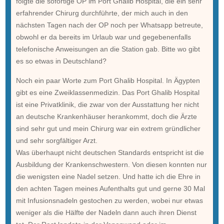
folgte die sofortige OP im Port Ghalib Hospital, die ein sehr
erfahrender Chirurg durchführte, der mich auch in den
nächsten Tagen nach der OP noch per Whatsapp betreute,
obwohl er da bereits im Urlaub war und gegebenenfalls
telefonische Anweisungen an die Station gab. Bitte wo gibt
es so etwas in Deutschland?
Noch ein paar Worte zum Port Ghalib Hospital. In Ägypten
gibt es eine Zweiklassenmedizin. Das Port Ghalib Hospital
ist eine Privatklinik, die zwar von der Ausstattung her nicht
an deutsche Krankenhäuser herankommt, doch die Ärzte
sind sehr gut und mein Chirurg war ein extrem gründlicher
und sehr sorgfältiger Arzt.
Was überhaupt nicht deutschen Standards entspricht ist die
Ausbildung der Krankenschwestern. Von diesen konnten nur
die wenigsten eine Nadel setzen. Und hatte ich die Ehre in
den achten Tagen meines Aufenthalts gut und gerne 30 Mal
mit Infusionsnadeln gestochen zu werden, wobei nur etwas
weniger als die Hälfte der Nadeln dann auch ihren Dienst