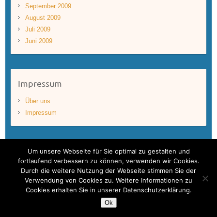
September 2009
August 2009
Juli 2009
Juni 2009
Impressum
Über uns
Impressum
Um unsere Webseite für Sie optimal zu gestalten und
fortlaufend verbessern zu können, verwenden wir Cookies.
Durch die weitere Nutzung der Webseite stimmen Sie der
Copyright © 2026
BLUEWAVEFILMS
. Theme by
Colorlib
Powered by
Verwendung von Cookies zu. Weitere Informationen zu
WordPress
Cookies erhalten Sie in unserer Datenschutzerklärung.
Bluewavefilms – One World. One Ocean.
Ok