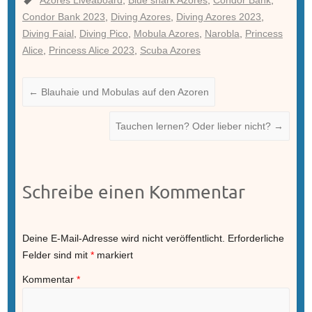
Azores Liveaboard
,
Blue shark Azores
,
Condor Bank
,
Condor Bank 2023
,
Diving Azores
,
Diving Azores 2023
,
Diving Faial
,
Diving Pico
,
Mobula Azores
,
Narobla
,
Princess
Alice
,
Princess Alice 2023
,
Scuba Azores
←
Blauhaie und Mobulas auf den Azoren
Tauchen lernen? Oder lieber nicht?
→
Schreibe einen Kommentar
Deine E-Mail-Adresse wird nicht veröffentlicht.
Erforderliche
Felder sind mit
*
markiert
Kommentar
*