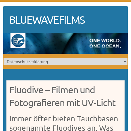
Skip
to
BLUEWAVEFILMS
content
Fluodive – Filmen und
Fotografieren mit UV-Licht
Immer öfter bieten Tauchbasen
sogenannte Fluodives an. Was