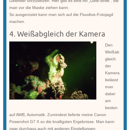
Gelbfilter vorzusetzen. Hier gibt es eine Art „Gelb-Brille“, die
man vor die Maske ziehen kann.
So ausgerüstet kann man sich auf die Fluodive-Fotojagd
machen.
4. Weißabgleich der Kamera
Den
Weißab
gleich
der
Kamera
belässt
man
dabei
am
besten
auf AWB, Automatik. Zumindest lieferte meine Canon
Powershot G7 X so die knalligsten Ergebnisse. Man kann
zwar durchaus auch mit anderen Einstellungen