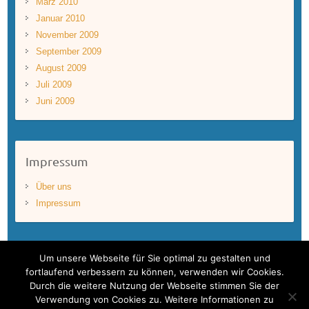
März 2010
Januar 2010
November 2009
September 2009
August 2009
Juli 2009
Juni 2009
Impressum
Über uns
Impressum
Um unsere Webseite für Sie optimal zu gestalten und
fortlaufend verbessern zu können, verwenden wir Cookies.
Durch die weitere Nutzung der Webseite stimmen Sie der
Copyright © 2026
BLUEWAVEFILMS
. Theme by
Colorlib
Powered by
Verwendung von Cookies zu. Weitere Informationen zu
WordPress