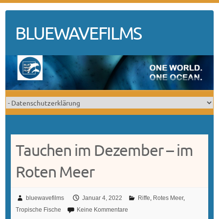
Skip
to
BLUEWAVEFILMS
content
Tauchen im Dezember – im
Roten Meer
bluewavefilms
Januar 4, 2022
Riffe
,
Rotes Meer
,
Tropische Fische
Keine Kommentare