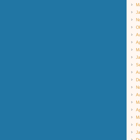
M
Ja
N
Ok
A
Ap
M
Ja
S
A
D
N
A
M
Ap
M
Fe
Ja
D