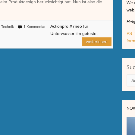
m Produktdesign berücksichtigt hat. Nun ist also die
We w
webs
Hel
Actionpro X7neo für
Technik
1 Kommentar
Unterwasserfilm getestet
PS: 
form
weiterlesen
Su
Suc
NOW