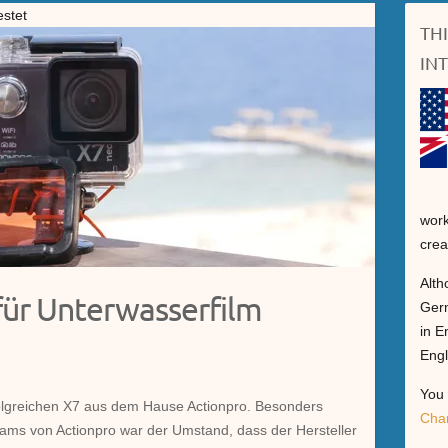
estet
TH
IN
work
crea
Alth
für Unterwasserfilm
Germ
in E
Engl
You 
rfolgreichen X7 aus dem Hause Actionpro. Besonders
Cha
ncams von Actionpro war der Umstand, dass der Hersteller