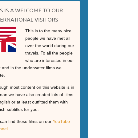
IS IS A WELCOME TO OUR
TERNATIONAL VISITORS
This is to the many nice
people we have met all
over the world during our
travels. To all the people
who are interested in our
 and in the underwater films we
te.
ough most content on this website is in
an we have also created lots of films
nglish or at least outfitted them with
ish subtitles for you.
can find these films on our
YouTube
nnel
.