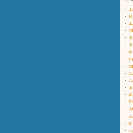
Ju
M
Ja
Ok
Ju
Ju
M
Fe
Ok
S
A
Ju
M
Fe
Ja
A
M
Ap