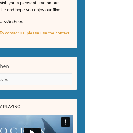
ish you a pleasant time on our
ite and hope you enjoy our films.
ga & Andreas
To contact us, please use the contact
.
chen
he
 PLAYING...