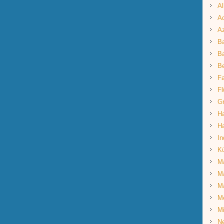
Al
Aq
A
B
Ba
B
Fa
Fl
G
Ha
Ha
In
K
Ma
Ma
M
M
Mi
Ne