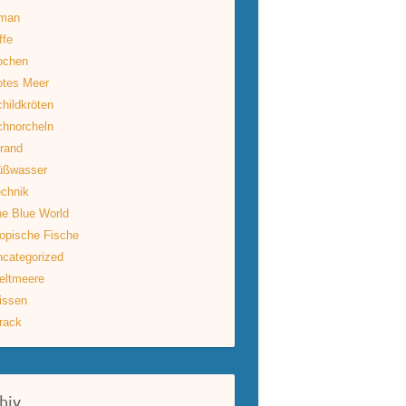
man
ffe
ochen
otes Meer
hildkröten
hnorcheln
rand
üßwasser
chnik
e Blue World
opische Fische
categorized
eltmeere
issen
rack
hiv