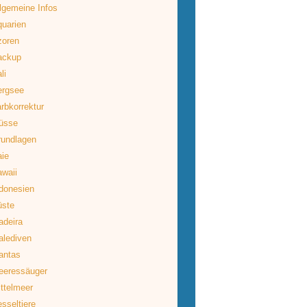
lgemeine Infos
uarien
zoren
ackup
li
ergsee
rbkorrektur
üsse
rundlagen
ie
waii
donesien
üste
deira
lediven
antas
eeressäuger
ttelmeer
sseltiere