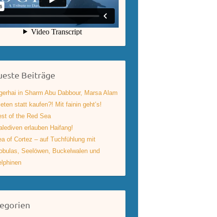
este Beiträge
gerhai in Sharm Abu Dabbour, Marsa Alam
eten statt kaufen?! Mit fainin geht’s!
st of the Red Sea
lediven erlauben Haifang!
a of Cortez – auf Tuchfühlung mit
bulas, Seelöwen, Buckelwalen und
lphinen
egorien