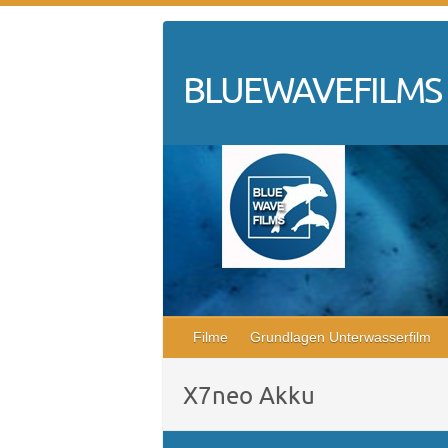
Skip
to
content
BLUEWAVEFILMS
Filme
Grundlagen Unterwasserfilm
X7neo Akku