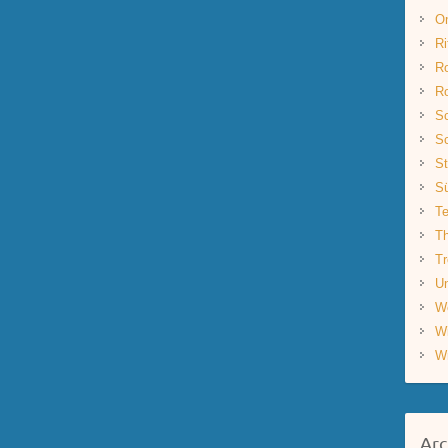
O
Ri
R
R
Sc
Sc
St
S
Te
Th
Tr
Un
W
W
W
Arc