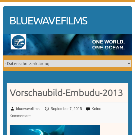
Skip
to
BLUEWAVEFILMS
content
Vorschaubild-Embudu-2013
bluewavefilms
September 7, 2015
Keine
Kommentare