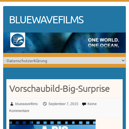
Skip
to
BLUEWAVEFILMS
content
Vorschaubild-Big-Surprise
bluewavefilms
September 7, 2015
Keine
Kommentare