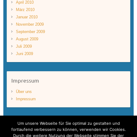
April 2010
März 2010
Januar 2010
November 2009
September 2009
August 2009
Juli 2009
Juni 2009
Impressum
Über uns
Impressum
Um unsere Webseite für Sie optimal zu gestalten und
fortlaufend verbessern zu können, verwenden wir Cookies.
Durch die weitere Nutzung der Webseite stimmen Sie der
Copyright © 2026
BLUEWAVEFILMS
. Theme by
Colorlib
Powered by