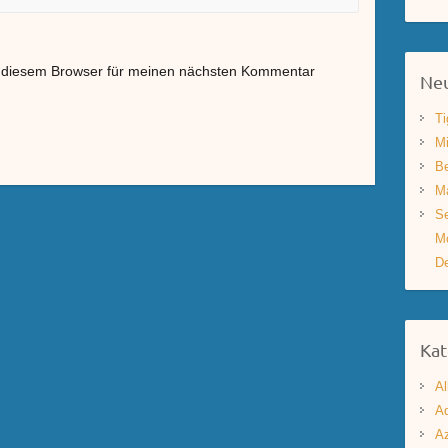
n diesem Browser für meinen nächsten Kommentar
Neu
Ti
Mi
Be
Ma
Se
Mo
De
Kat
Al
Aq
A