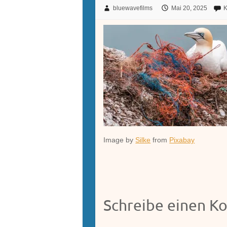
bluewavefilms
Mai 20, 2025
K
Image by
Silke
from
Pixabay
Schreibe einen 