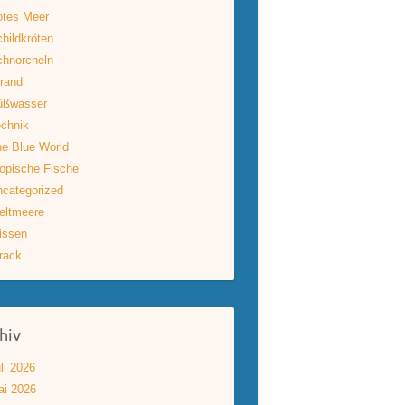
otes Meer
hildkröten
hnorcheln
rand
üßwasser
chnik
e Blue World
opische Fische
categorized
eltmeere
issen
rack
hiv
li 2026
ai 2026