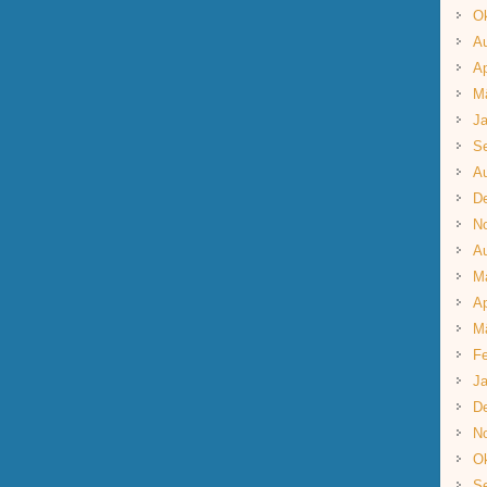
Ok
A
Ap
M
Ja
S
A
D
N
A
M
Ap
M
Fe
Ja
D
N
Ok
S