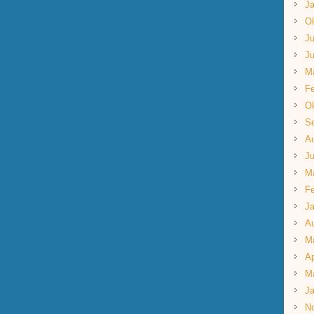
Ja
Ok
Ju
Ju
M
Fe
Ok
S
A
Ju
M
Fe
Ja
A
M
Ap
M
Ja
N