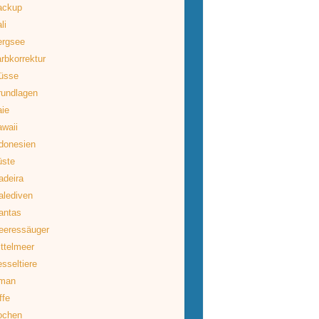
ackup
li
ergsee
rbkorrektur
üsse
rundlagen
ie
waii
donesien
üste
deira
lediven
antas
eeressäuger
ttelmeer
sseltiere
man
ffe
ochen