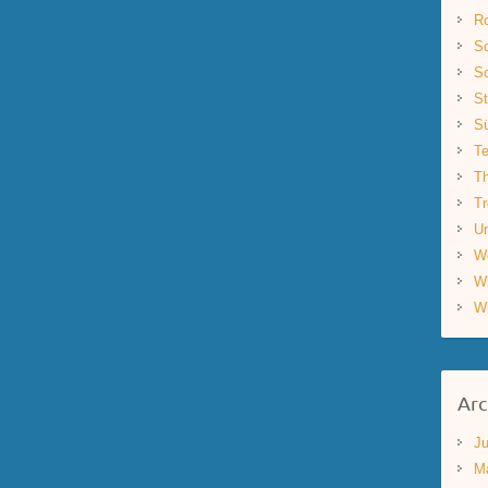
R
Sc
Sc
St
S
Te
Th
Tr
Un
W
W
W
Arc
Ju
M