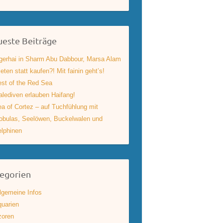
este Beiträge
gerhai in Sharm Abu Dabbour, Marsa Alam
eten statt kaufen?! Mit fainin geht’s!
st of the Red Sea
lediven erlauben Haifang!
a of Cortez – auf Tuchfühlung mit
bulas, Seelöwen, Buckelwalen und
lphinen
egorien
lgemeine Infos
uarien
zoren