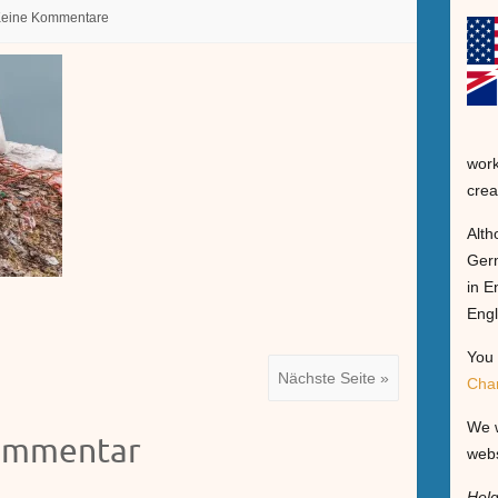
eine Kommentare
work
crea
Alth
Germ
in E
Engl
You 
Nächste Seite »
Cha
We w
Kommentar
webs
Hel