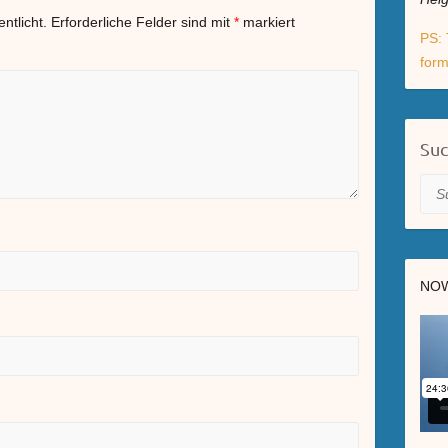
ntlicht.
Erforderliche Felder sind mit
*
markiert
PS: 
form
Su
Suc
NOW