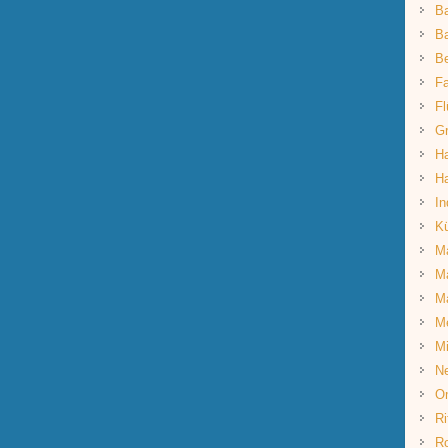
B
Ba
B
Fa
Fl
G
Ha
Ha
In
K
Ma
Ma
M
M
Mi
Ne
O
Ri
R