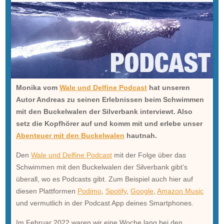
Monika vom
Wale und Delfine Podcast
hat unseren
Autor Andreas zu seinen Erlebnissen beim Schwimmen
mit den Buckelwalen der Silverbank interviewt. Also
setz die Kopfhörer auf und komm mit und erlebe unser
Abenteuer mit den Buckelwalen
hautnah.
Den
Wale und Delfine Podcast
mit der Folge über das
Schwimmen mit den Buckelwalen der Silverbank gibt’s
überall, wo es Podcasts gibt. Zum Beispiel auch hier auf
diesen Plattformen
Podimo
,
Spotify
,
Google
,
Amazon Music
und vermutlich in der Podcast App deines Smartphones.
Im Februar 2022 waren wir eine Woche lang bei den