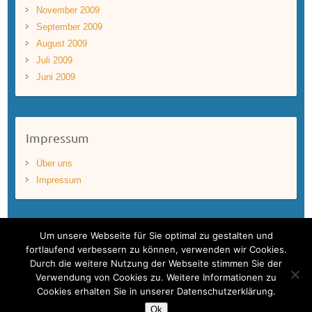
November 2009
September 2009
August 2009
Juli 2009
Juni 2009
Impressum
Über uns
Impressum
Um unsere Webseite für Sie optimal zu gestalten und
fortlaufend verbessern zu können, verwenden wir Cookies.
Durch die weitere Nutzung der Webseite stimmen Sie der
Copyright © 2026
BLUEWAVEFILMS
. Theme by
Colorlib
Powered by
Verwendung von Cookies zu. Weitere Informationen zu
WordPress
Cookies erhalten Sie in unserer Datenschutzerklärung.
Bluewavefilms – One World. One Ocean.
Ok