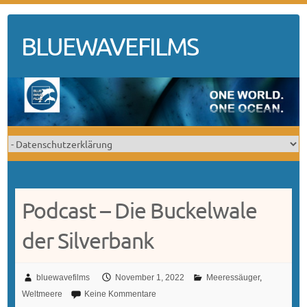
Skip
to
BLUEWAVEFILMS
content
Podcast – Die Buckelwale
der Silverbank
bluewavefilms
November 1, 2022
Meeressäuger
,
Weltmeere
Keine Kommentare