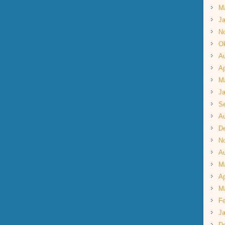
M
Ja
N
Ok
A
Ap
M
Ja
S
A
D
N
A
M
Ap
M
Fe
Ja
D