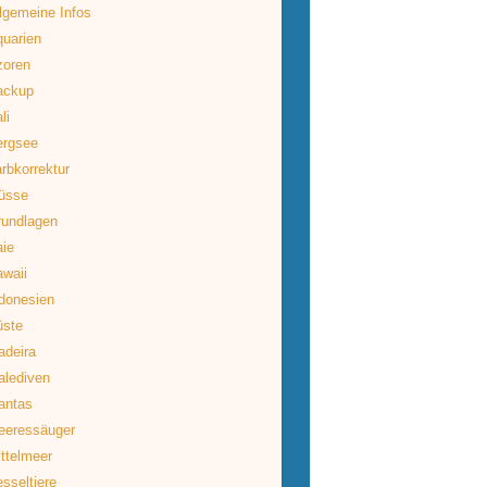
lgemeine Infos
uarien
zoren
ackup
li
ergsee
rbkorrektur
üsse
rundlagen
ie
waii
donesien
üste
deira
lediven
antas
eeressäuger
ttelmeer
sseltiere