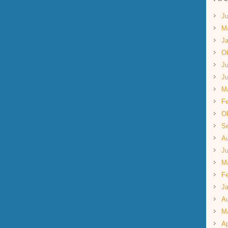
Ju
M
Ja
Ok
Ju
Ju
M
Fe
Ok
S
A
Ju
M
Fe
Ja
A
M
Ap