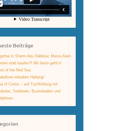
este Beiträge
gerhai in Sharm Abu Dabbour, Marsa Alam
eten statt kaufen?! Mit fainin geht’s!
st of the Red Sea
lediven erlauben Haifang!
a of Cortez – auf Tuchfühlung mit
bulas, Seelöwen, Buckelwalen und
lphinen
egorien