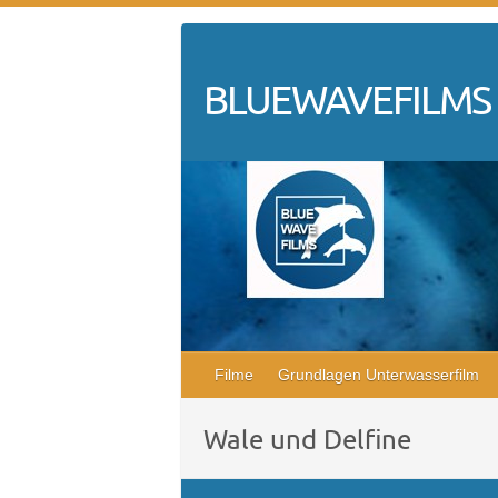
Skip
to
content
BLUEWAVEFILMS
Filme
Grundlagen Unterwasserfilm
Wale und Delfine