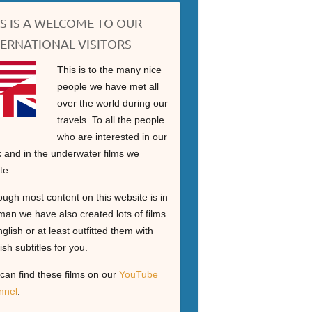
IS IS A WELCOME TO OUR
TERNATIONAL VISITORS
This is to the many nice
people we have met all
over the world during our
travels. To all the people
who are interested in our
 and in the underwater films we
te.
ough most content on this website is in
an we have also created lots of films
nglish or at least outfitted them with
ish subtitles for you.
can find these films on our
YouTube
nnel
.