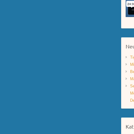
Neu
Ti
Mi
Be
Ma
Se
Mo
De
Kat