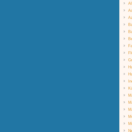
Al
Aq
A
B
Ba
B
Fa
Fl
G
Ha
Ha
In
K
Ma
Ma
M
M
Mi
Ne