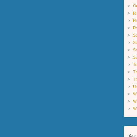
O
Ri
R
R
Sc
Sc
St
S
Te
Th
Tr
Un
W
W
W
Arc