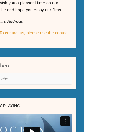
ish you a pleasant time on our
ite and hope you enjoy our films.
ga & Andreas
To contact us, please use the contact
.
chen
he
 PLAYING...