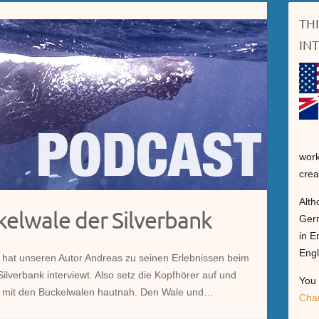
TH
IN
work
crea
Alth
kelwale der Silverbank
Germ
in E
Engl
hat unseren Autor Andreas zu seinen Erlebnissen beim
verbank interviewt. Also setz die Kopfhörer auf und
You 
r mit den Buckelwalen hautnah. Den Wale und…
Cha