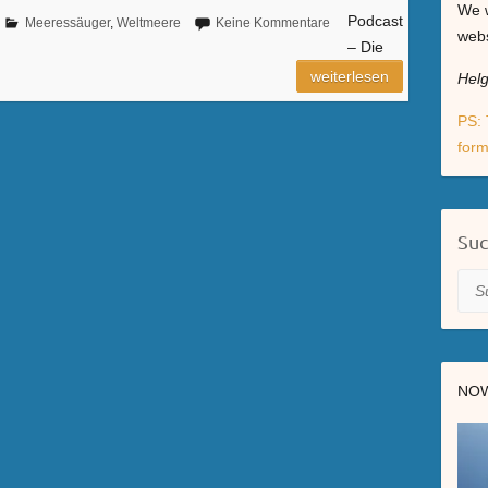
We w
Podcast
Meeressäuger
,
Weltmeere
Keine Kommentare
webs
– Die
weiterlesen
Hel
PS: 
form
Su
Suc
NOW