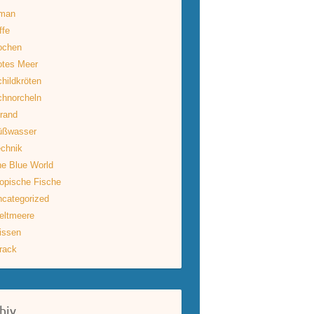
man
ffe
ochen
otes Meer
hildkröten
hnorcheln
rand
üßwasser
chnik
e Blue World
opische Fische
categorized
eltmeere
issen
rack
hiv