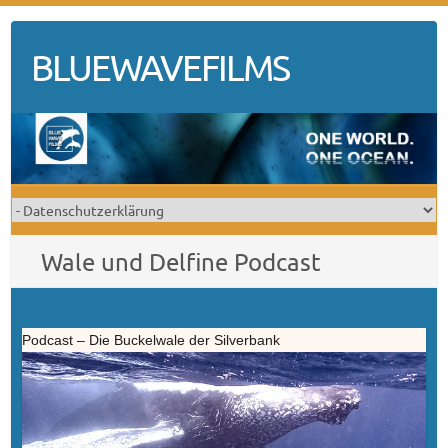
Skip
to
BLUEWAVEFILMS
content
Wale und Delfine Podcast
Podcast – Die Buckelwale der Silverbank