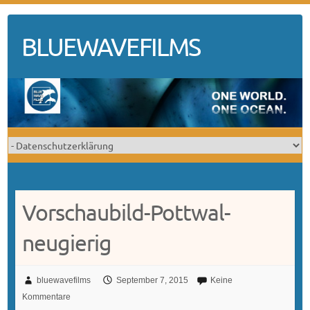
Skip
to
BLUEWAVEFILMS
content
Vorschaubild-Pottwal-
neugierig
bluewavefilms
September 7, 2015
Keine
Kommentare