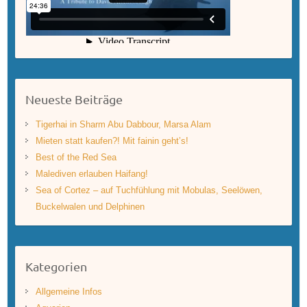
Neueste Beiträge
Tigerhai in Sharm Abu Dabbour, Marsa Alam
Mieten statt kaufen?! Mit fainin geht’s!
Best of the Red Sea
Malediven erlauben Haifang!
Sea of Cortez – auf Tuchfühlung mit Mobulas, Seelöwen,
Buckelwalen und Delphinen
Kategorien
Allgemeine Infos