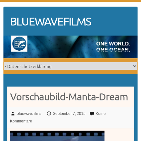
Skip
to
BLUEWAVEFILMS
content
Vorschaubild-Manta-Dream
bluewavefilms
September 7, 2015
Keine
Kommentare