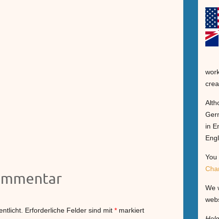
work
crea
Alth
Germ
in E
Engl
You 
Cha
Kommentar
We w
webs
ntlicht.
Erforderliche Felder sind mit
*
markiert
Hel