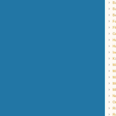
B
Ba
B
Fa
Fl
G
Ha
Ha
In
K
Ma
Ma
M
M
Mi
Ne
O
Ri
R