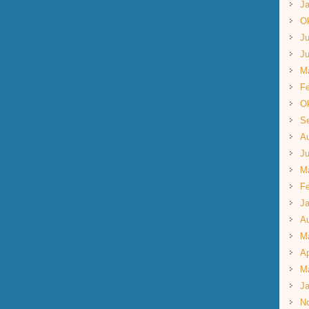
Ja
Ok
Ju
Ju
M
Fe
Ok
S
A
Ju
M
Fe
Ja
A
M
Ap
M
Ja
N