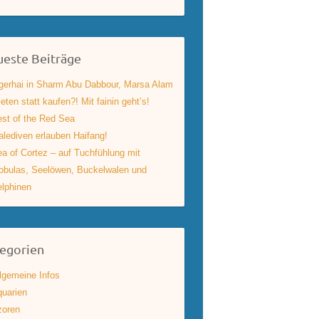
este Beiträge
gerhai in Sharm Abu Dabbour, Marsa Alam
eten statt kaufen?! Mit fainin geht’s!
st of the Red Sea
lediven erlauben Haifang!
a of Cortez – auf Tuchfühlung mit
bulas, Seelöwen, Buckelwalen und
lphinen
egorien
lgemeine Infos
uarien
zoren