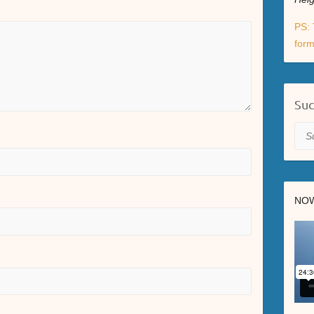
PS: 
form
Su
Suc
NOW