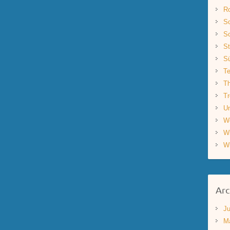
R
Sc
Sc
St
S
Te
Th
Tr
Un
W
W
W
Arc
Ju
M