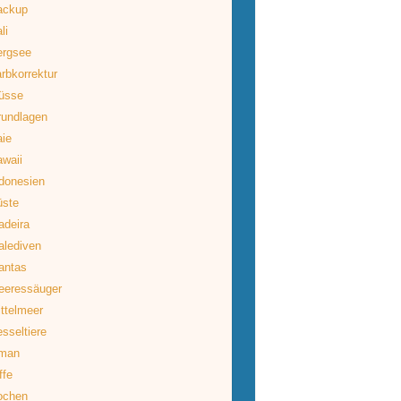
ackup
li
ergsee
rbkorrektur
üsse
rundlagen
ie
waii
donesien
üste
deira
lediven
antas
eeressäuger
ttelmeer
sseltiere
man
ffe
ochen