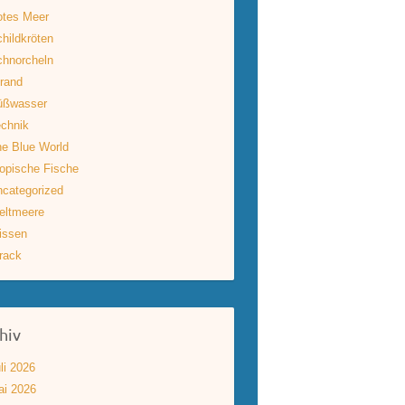
otes Meer
hildkröten
hnorcheln
rand
üßwasser
chnik
e Blue World
opische Fische
categorized
eltmeere
issen
rack
hiv
li 2026
ai 2026