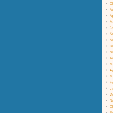
Ok
A
Ap
M
Ja
S
A
D
N
A
M
Ap
M
Fe
Ja
D
N
Ok
S