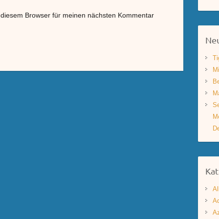
n diesem Browser für meinen nächsten Kommentar
Neu
Ti
Mi
Be
Ma
Se
Mo
De
Kat
Al
Aq
A