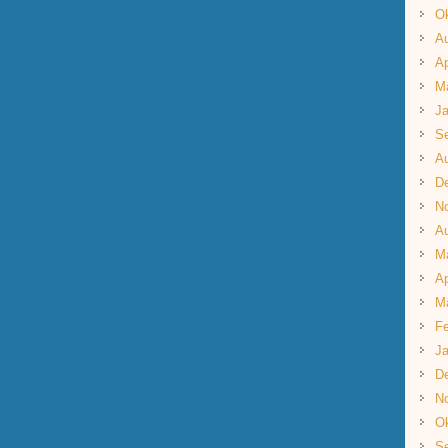
Ok
A
Ap
M
Ja
S
A
D
N
A
M
Ap
M
Fe
Ja
D
N
Ok
S