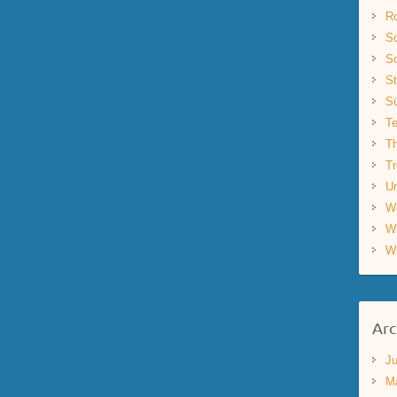
R
Sc
Sc
St
S
Te
Th
Tr
Un
W
W
W
Arc
Ju
M