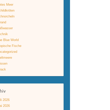
otes Meer
hildkröten
hnorcheln
rand
üßwasser
chnik
e Blue World
opische Fische
categorized
eltmeere
issen
rack
hiv
li 2026
ai 2026