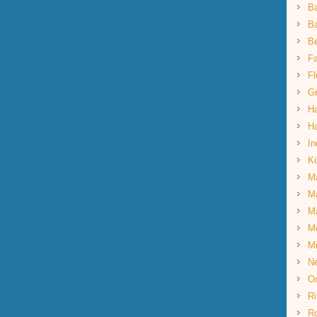
B
Ba
B
Fa
Fl
G
Ha
Ha
In
K
Ma
Ma
M
M
Mi
Ne
O
Ri
R