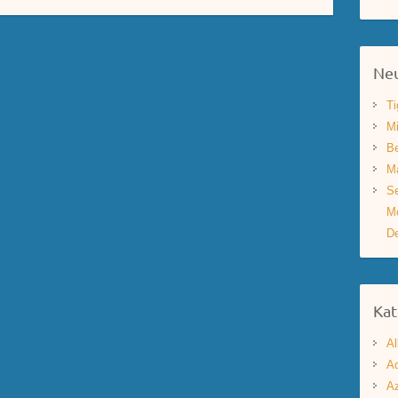
Neu
Ti
Mi
Be
Ma
Se
Mo
De
Kat
Al
Aq
A