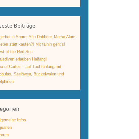
este Beiträge
gerhai in Sharm Abu Dabbour, Marsa Alam
eten statt kaufen?! Mit fainin geht’s!
st of the Red Sea
lediven erlauben Haifang!
a of Cortez – auf Tuchfühlung mit
bulas, Seelöwen, Buckelwalen und
lphinen
egorien
lgemeine Infos
uarien
zoren