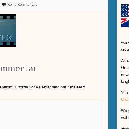
Keine Kommentare
work
crea
Alth
Kommentar
Germ
in E
Engl
ntlicht.
Erforderliche Felder sind mit
*
markiert
You 
Cha
We w
webs
Hel