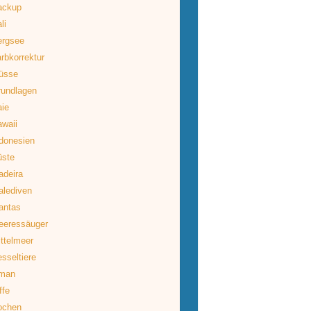
ackup
li
ergsee
rbkorrektur
üsse
rundlagen
ie
waii
donesien
üste
deira
lediven
antas
eeressäuger
ttelmeer
sseltiere
man
ffe
ochen