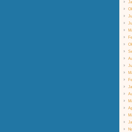
Ja
Ok
Ju
Ju
M
Fe
Ok
S
A
Ju
M
Fe
Ja
A
M
Ap
M
Ja
N