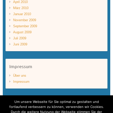
April 2010
März 2010
Januar 2010
November 2009
September 2009
August 2009
Juli 2009
Juni 2009
Impressum
Über uns
Impressum
Um unsere Webseite für Sie optimal zu gestalten und
fortlaufend verbessern zu können, verwenden wir Cookies.
Durch die weitere Nutzung der Webseite stimmen Sie der
Copyright © 2026
BLUEWAVEFILMS
. Theme by
Colorlib
Powered by