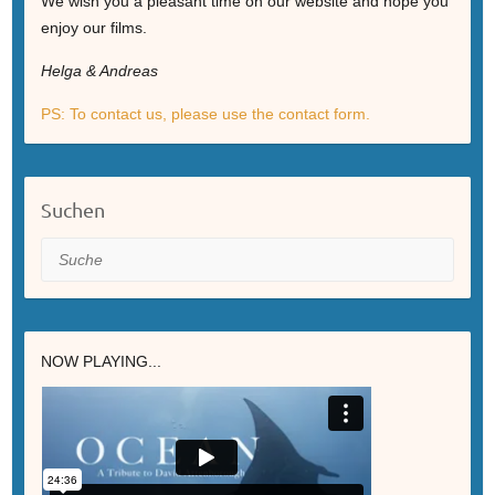
We wish you a pleasant time on our website and hope you
enjoy our films.
Helga & Andreas
PS: To contact us, please use the contact form.
Suchen
Suche
NOW PLAYING...