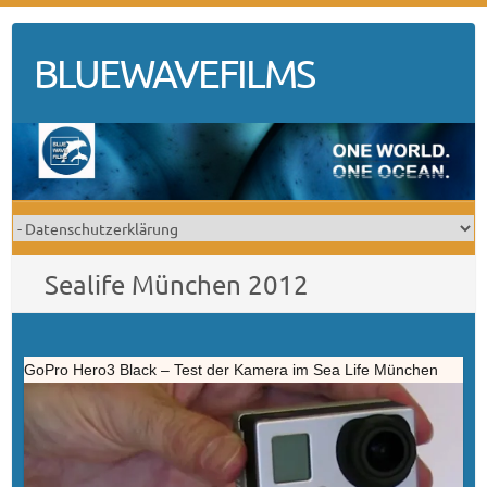
Skip
to
BLUEWAVEFILMS
content
Sealife München 2012
GoPro Hero3 Black – Test der Kamera im Sea Life München