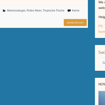
We w
webs
Meeressäuger
,
Rotes Meer
,
Tropische Fische
Keine
Hel
weiterlesen
PS: 
form
Su
Suc
NOW