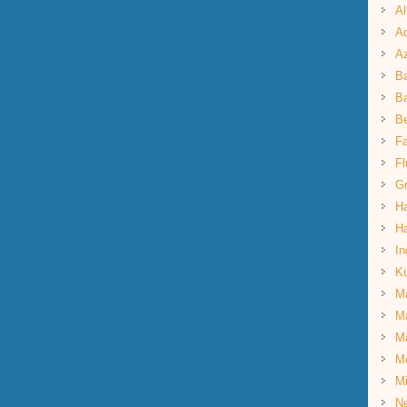
Al
Aq
A
B
Ba
B
Fa
Fl
G
Ha
Ha
In
K
Ma
Ma
M
M
Mi
Ne