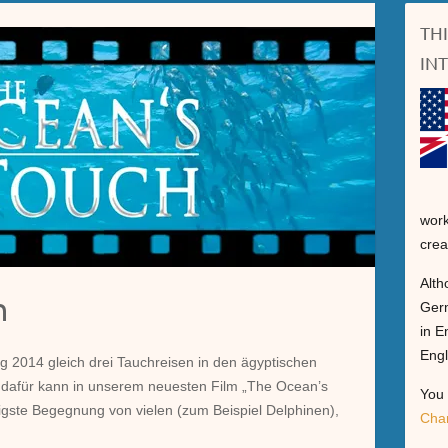
TH
IN
work
crea
Alth
h
Germ
in E
Engl
g 2014 gleich drei Tauchreisen in den ägyptischen
dafür kann in unserem neuesten Film „The Ocean’s
You 
igste Begegnung von vielen (zum Beispiel Delphinen),
Cha