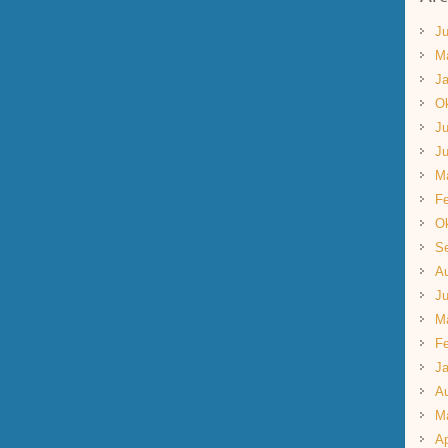
Ju
M
Ja
Ok
Ju
Ju
M
Fe
Ok
S
A
Ju
M
Fe
Ja
A
M
Ap