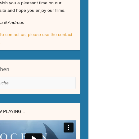
ish you a pleasant time on our
ite and hope you enjoy our films.
ga & Andreas
To contact us, please use the contact
.
chen
he
 PLAYING...