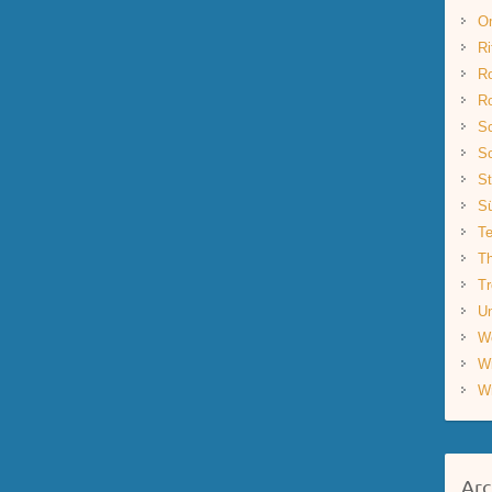
O
Ri
R
R
Sc
Sc
St
S
Te
Th
Tr
Un
W
W
W
Arc