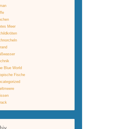
man
ffe
ochen
otes Meer
hildkröten
hnorcheln
rand
üßwasser
chnik
e Blue World
opische Fische
categorized
eltmeere
issen
rack
hiv