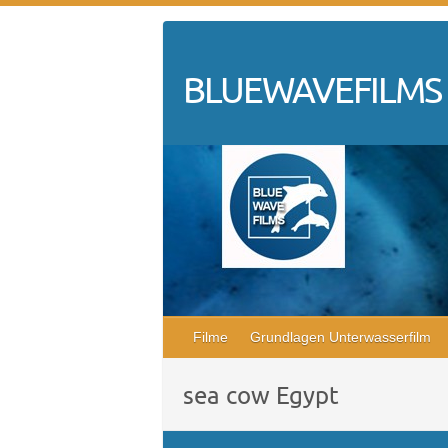
Skip
to
content
BLUEWAVEFILMS
Filme
Grundlagen Unterwasserfilm
sea cow Egypt