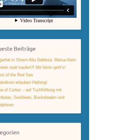
este Beiträge
gerhai in Sharm Abu Dabbour, Marsa Alam
eten statt kaufen?! Mit fainin geht’s!
st of the Red Sea
lediven erlauben Haifang!
a of Cortez – auf Tuchfühlung mit
bulas, Seelöwen, Buckelwalen und
lphinen
egorien