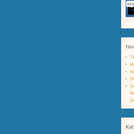
Neu
Ti
Mi
Be
Ma
Se
Mo
De
Kat