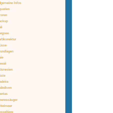
lgemeine Infos
uarien
zoren
ackup
li
ergsee
rbkorrektur
üsse
rundlagen
ie
waii
donesien
üste
deira
lediven
antas
eeressäuger
ttelmeer
sseltiere