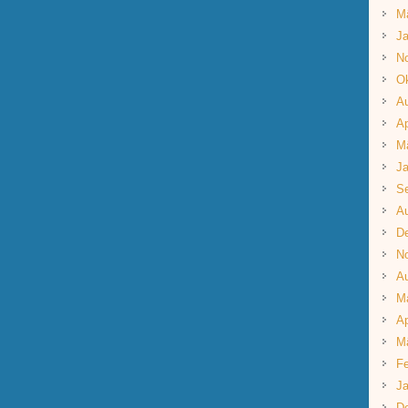
M
Ja
N
Ok
A
Ap
M
Ja
S
A
D
N
A
M
Ap
M
Fe
Ja
D