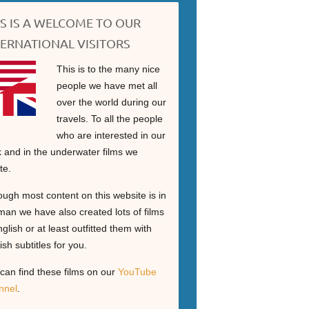
IS IS A WELCOME TO OUR
TERNATIONAL VISITORS
This is to the many nice
people we have met all
over the world during our
travels. To all the people
who are interested in our
 and in the underwater films we
te.
ough most content on this website is in
an we have also created lots of films
nglish or at least outfitted them with
ish subtitles for you.
can find these films on our
YouTube
nnel
.