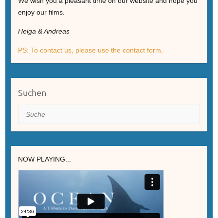
We wish you a pleasant time on our website and hope you
enjoy our films.
Helga & Andreas
PS: To contact us, please use the contact form.
Suchen
Suche
NOW PLAYING...