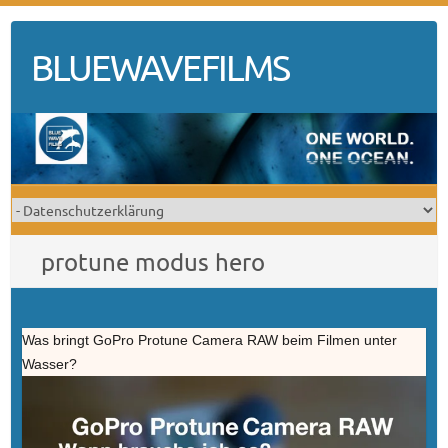
Skip
to
BLUEWAVEFILMS
content
protune modus hero
Was bringt GoPro Protune Camera RAW beim Filmen unter
Wasser?