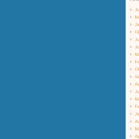
Ju
M
Ja
Ok
Ju
Ju
M
Fe
Ok
S
A
Ju
M
Fe
Ja
A
M
Ap