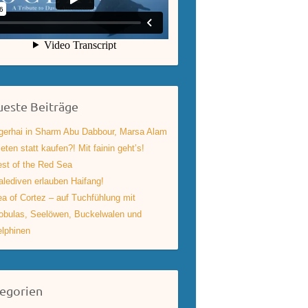
este Beiträge
gerhai in Sharm Abu Dabbour, Marsa Alam
eten statt kaufen?! Mit fainin geht’s!
st of the Red Sea
lediven erlauben Haifang!
a of Cortez – auf Tuchfühlung mit
bulas, Seelöwen, Buckelwalen und
lphinen
egorien