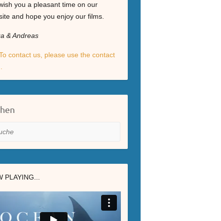
ish you a pleasant time on our
ite and hope you enjoy our films.
ga & Andreas
To contact us, please use the contact
.
chen
he
 PLAYING...