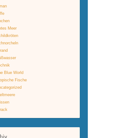
man
ffe
ochen
otes Meer
hildkröten
hnorcheln
rand
üßwasser
chnik
e Blue World
opische Fische
categorized
eltmeere
issen
rack
hiv