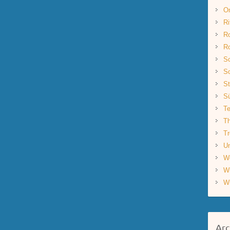
O
Ri
R
R
Sc
Sc
St
S
Te
Th
Tr
Un
W
W
W
Arc