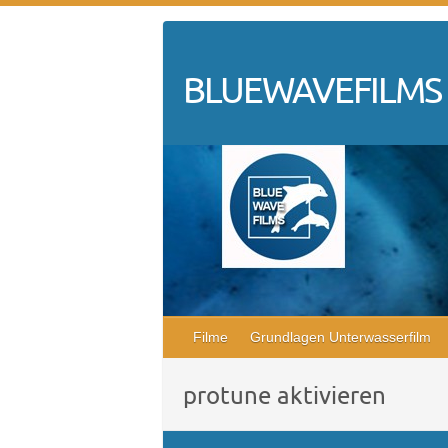
Skip
to
content
BLUEWAVEFILMS
Filme
Grundlagen Unterwasserfilm
protune aktivieren