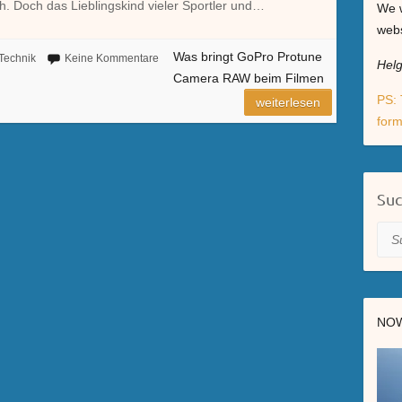
ch. Doch das Lieblingskind vieler Sportler und…
We w
webs
Was bringt GoPro Protune
Technik
Keine Kommentare
Hel
Camera RAW beim Filmen
PS: 
weiterlesen
form
Su
Suc
NOW