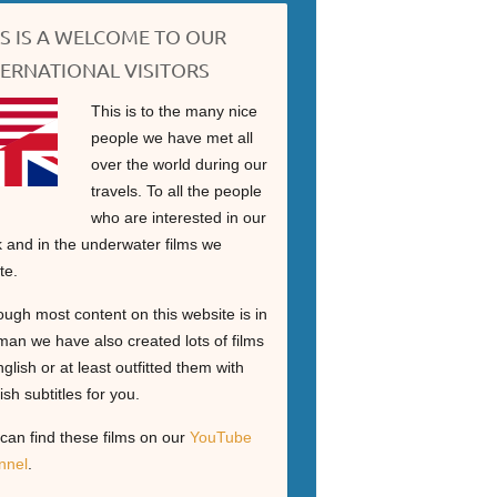
IS IS A WELCOME TO OUR
TERNATIONAL VISITORS
This is to the many nice
people we have met all
over the world during our
travels. To all the people
who are interested in our
 and in the underwater films we
te.
ough most content on this website is in
an we have also created lots of films
nglish or at least outfitted them with
ish subtitles for you.
can find these films on our
YouTube
nnel
.