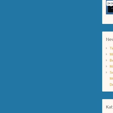
Neu
Ti
Mi
Be
Ma
Se
Mo
De
Kat