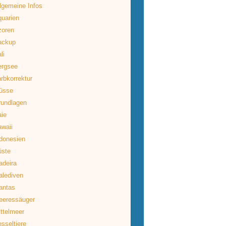
lgemeine Infos
uarien
zoren
ackup
li
ergsee
rbkorrektur
üsse
rundlagen
ie
waii
donesien
üste
deira
lediven
antas
eeressäuger
ttelmeer
sseltiere