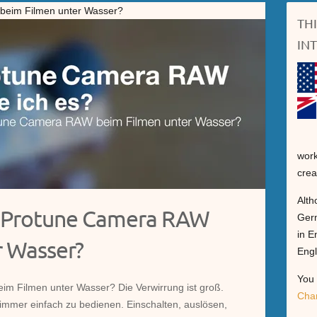
beim Filmen unter Wasser?
TH
IN
work
crea
Alth
o Protune Camera RAW
Germ
in E
r Wasser?
Engl
You 
eim Filmen unter Wasser? Die Verwirrung ist groß.
Cha
mmer einfach zu bedienen. Einschalten, auslösen,