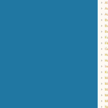
Al
Aq
A
B
Ba
B
Fa
Fl
G
Ha
Ha
In
K
Ma
Ma
M
M
Mi
Ne