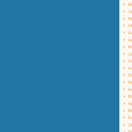
M
Ja
N
Ok
A
Ap
M
Ja
S
A
D
N
A
M
Ap
M
Fe
Ja
D