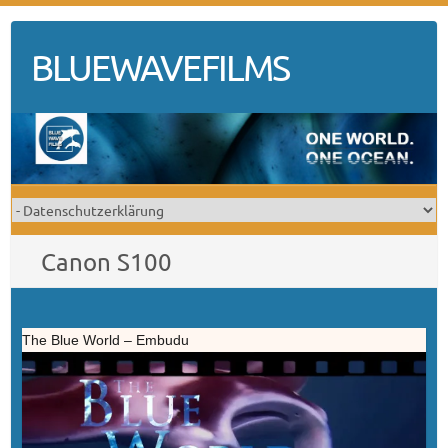
Skip
to
BLUEWAVEFILMS
content
Canon S100
The Blue World – Embudu