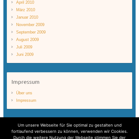
April 2010
März 2010
Januar 2010
November 2009
September 2009
August 2009
Juli 2009
Juni 2009
Impressum
Über uns
Impressum
Um unsere Webseite für Sie optimal zu gestalten und
fortlaufend verbessern zu können, verwenden wir Cookies.
Durch die weitere Nutzung der Webseite stimmen Sie der
Copyright © 2026
BLUEWAVEFILMS
. Theme by
Colorlib
Powered by