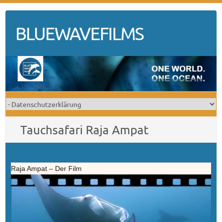
Skip
to
BLUEWAVEFILMS
content
Tauchsafari Raja Ampat
Raja Ampat – Der Film