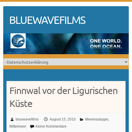
Skip
to
BLUEWAVEFILMS
content
Finnwal vor der Ligurischen
Küste
bluewavefilms
August 15, 2010
Meeressäuger
,
Mittelmeer
Keine Kommentare