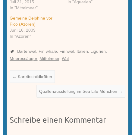
Juli 31, 2015
In "Aquarien"
In "Mittelmeer"
Gemeine Delphine vor
Pico (Azoren)
Juni 16, 2009
In "Azoren"
Bartenwal
,
Fin whale
,
Finnwal
,
Italien
,
Ligurien
,
Meeressäuger
,
Mittelmeer
,
Wal
←
Karettschildkröten
Quallenausstellung im Sea Life München
→
Schreibe einen Kommentar