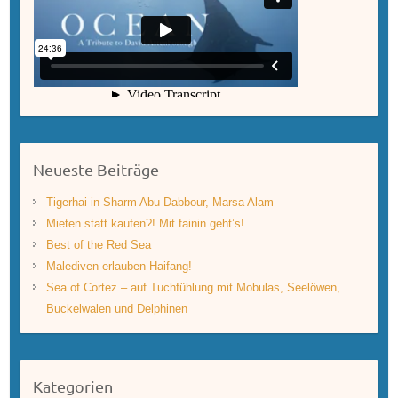
Neueste Beiträge
Tigerhai in Sharm Abu Dabbour, Marsa Alam
Mieten statt kaufen?! Mit fainin geht’s!
Best of the Red Sea
Malediven erlauben Haifang!
Sea of Cortez – auf Tuchfühlung mit Mobulas, Seelöwen,
Buckelwalen und Delphinen
Kategorien