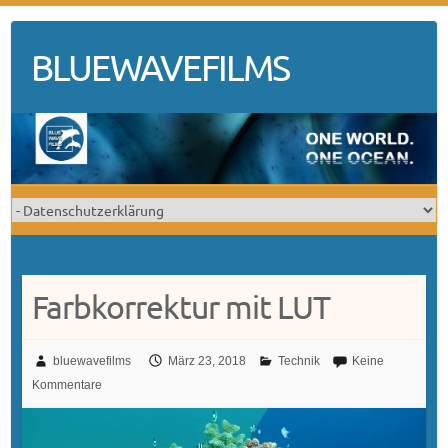
Skip
to
BLUEWAVEFILMS
content
Farbkorrektur mit LUT
bluewavefilms
März 23, 2018
Technik
Keine
Kommentare