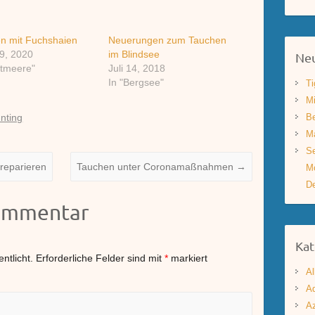
n mit Fuchshaien
Neuerungen zum Tauchen
9, 2020
im Blindsee
Neu
ltmeere"
Juli 14, 2018
In "Bergsee"
Ti
Mi
Be
nting
Ma
Se
reparieren
Tauchen unter Coronamaßnahmen
→
Mo
De
Kommentar
Kat
ntlicht.
Erforderliche Felder sind mit
*
markiert
Al
Aq
A