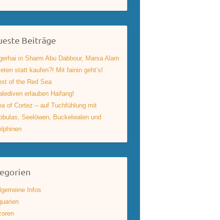
este Beiträge
gerhai in Sharm Abu Dabbour, Marsa Alam
eten statt kaufen?! Mit fainin geht’s!
st of the Red Sea
lediven erlauben Haifang!
a of Cortez – auf Tuchfühlung mit
bulas, Seelöwen, Buckelwalen und
lphinen
egorien
lgemeine Infos
uarien
zoren