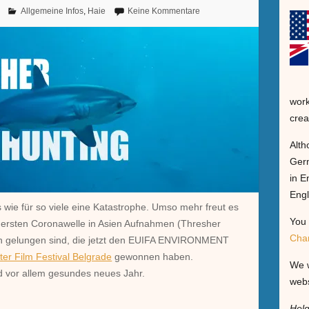
Allgemeine Infos
,
Haie
Keine Kommentare
work
crea
Alth
Germ
in E
Engl
 wie für so viele eine Katastrophe. Umso mehr freut es
You 
 ersten Coronawelle in Asien Aufnahmen (Thresher
Cha
en gelungen sind, die jetzt den EUIFA ENVIRONMENT
ter Film Festival Belgrade
gewonnen haben.
We w
d vor allem gesundes neues Jahr.
webs
Hel