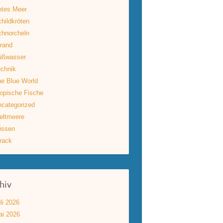
otes Meer
hildkröten
hnorcheln
rand
üßwasser
chnik
e Blue World
opische Fische
categorized
eltmeere
issen
rack
hiv
li 2026
ai 2026