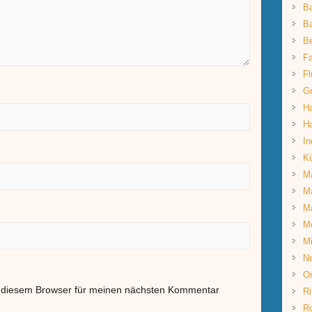
B
Ba
B
Fa
Fl
G
Ha
Ha
In
K
Ma
Ma
M
M
Mi
Ne
O
n diesem Browser für meinen nächsten Kommentar
Ri
R