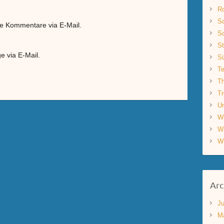
R
Sc
de Kommentare via E-Mail.
Sc
St
e via E-Mail.
S
Te
Th
Tr
Un
W
W
W
Arc
Ju
M