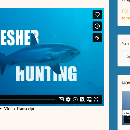
PS: 
form
Su
Suc
NOW