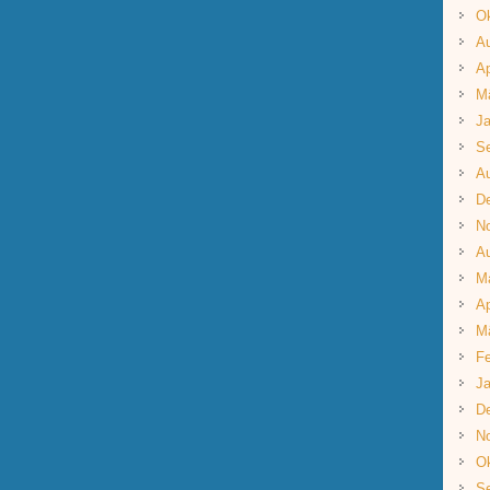
Ok
A
Ap
M
Ja
S
A
D
N
A
M
Ap
M
Fe
Ja
D
N
Ok
S