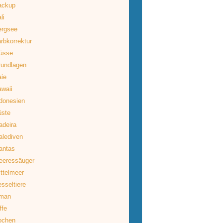
ackup
li
ergsee
rbkorrektur
üsse
rundlagen
ie
waii
donesien
üste
deira
lediven
antas
eeressäuger
ttelmeer
sseltiere
man
ffe
ochen