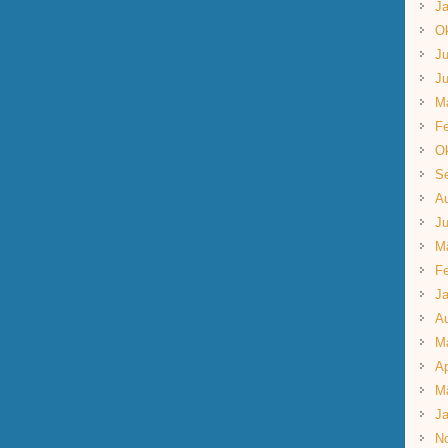
Ja
Ok
Ju
Ju
M
Fe
Ok
S
A
Ju
M
Fe
Ja
A
M
Ap
M
Ja
N