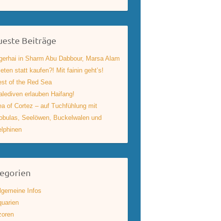
este Beiträge
gerhai in Sharm Abu Dabbour, Marsa Alam
eten statt kaufen?! Mit fainin geht’s!
st of the Red Sea
lediven erlauben Haifang!
a of Cortez – auf Tuchfühlung mit
bulas, Seelöwen, Buckelwalen und
lphinen
egorien
lgemeine Infos
uarien
zoren