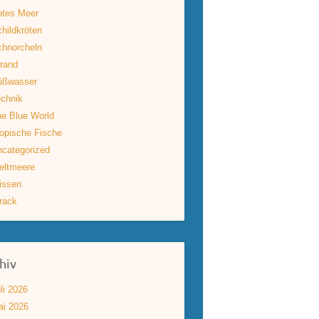
otes Meer
hildkröten
hnorcheln
rand
üßwasser
chnik
e Blue World
opische Fische
categorized
eltmeere
issen
rack
hiv
li 2026
ai 2026