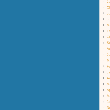
Ja
Ok
Ju
Ju
M
Fe
Ok
S
A
Ju
M
Fe
Ja
A
M
Ap
M
Ja
N