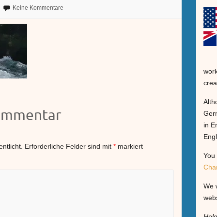
Keine Kommentare
work
crea
Alth
Kommentar
Germ
in E
Engl
ntlicht.
Erforderliche Felder sind mit
*
markiert
You 
Cha
We w
webs
Hel