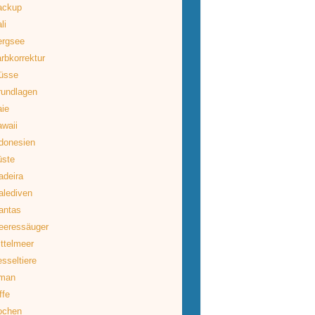
ackup
li
ergsee
rbkorrektur
üsse
rundlagen
ie
waii
donesien
üste
deira
lediven
antas
eeressäuger
ttelmeer
sseltiere
man
ffe
ochen