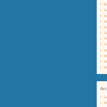
R
Sc
Sc
St
S
Te
Th
Tr
Un
W
W
W
Arc
Ju
M