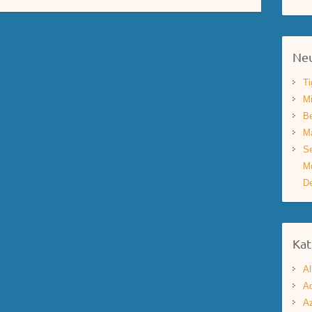
Neu
Ti
Mi
Be
Ma
Se
Mo
De
Kat
Al
Aq
A