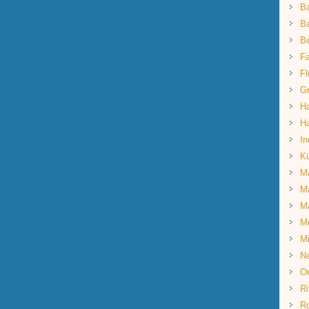
B
Ba
B
Fa
Fl
G
Ha
Ha
In
K
Ma
Ma
M
M
Mi
Ne
O
Ri
R