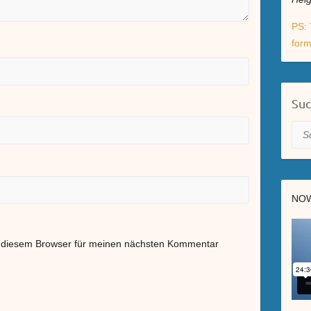
PS: 
form
Su
Suc
NOW
n diesem Browser für meinen nächsten Kommentar