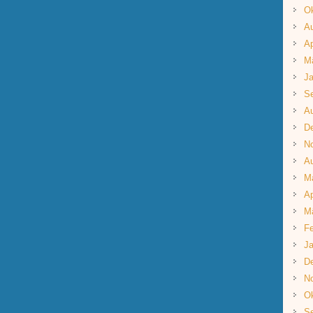
Ok
A
Ap
M
Ja
S
A
D
N
A
M
Ap
M
Fe
Ja
D
N
Ok
S