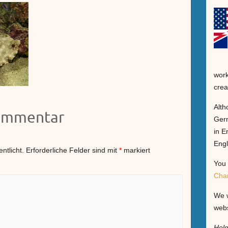
work
crea
Alth
Kommentar
Germ
in E
Engl
ntlicht.
Erforderliche Felder sind mit
*
markiert
You 
Cha
We w
webs
Hel