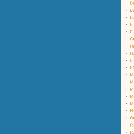
B
Ba
B
Fa
Fl
G
Ha
Ha
In
K
Ma
Ma
M
M
Mi
Ne
O
Ri
R