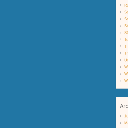
R
Sc
Sc
St
S
Te
Th
Tr
Un
W
W
W
Arc
Ju
M