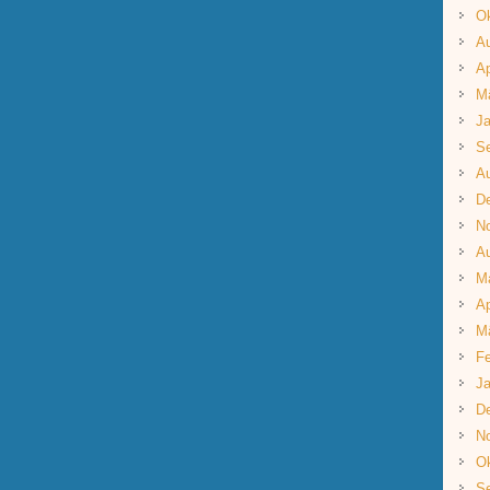
Ok
A
Ap
M
Ja
S
A
D
N
A
M
Ap
M
Fe
Ja
D
N
Ok
S