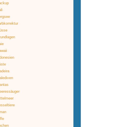
ackup
li
ergsee
rbkorrektur
üsse
rundlagen
ie
waii
donesien
üste
deira
lediven
antas
eeressäuger
ttelmeer
sseltiere
man
ffe
ochen