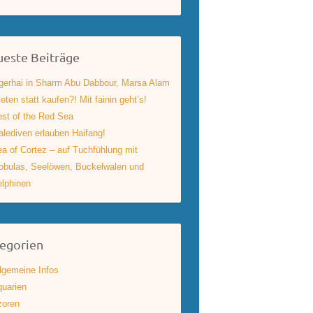
este Beiträge
gerhai in Sharm Abu Dabbour, Marsa Alam
eten statt kaufen?! Mit fainin geht’s!
st of the Red Sea
lediven erlauben Haifang!
a of Cortez – auf Tuchfühlung mit
bulas, Seelöwen, Buckelwalen und
lphinen
egorien
lgemeine Infos
uarien
zoren