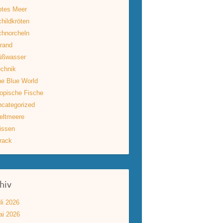
otes Meer
hildkröten
hnorcheln
rand
üßwasser
chnik
e Blue World
opische Fische
categorized
eltmeere
issen
rack
hiv
li 2026
ai 2026