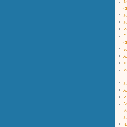
Ja
Ok
Ju
Ju
M
Fe
Ok
S
A
Ju
M
Fe
Ja
A
M
Ap
M
Ja
N