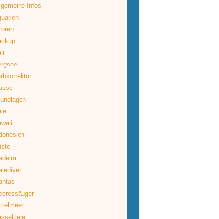
lgemeine Infos
uarien
zoren
ackup
li
ergsee
rbkorrektur
üsse
rundlagen
ie
waii
donesien
üste
deira
lediven
antas
eeressäuger
ttelmeer
sseltiere