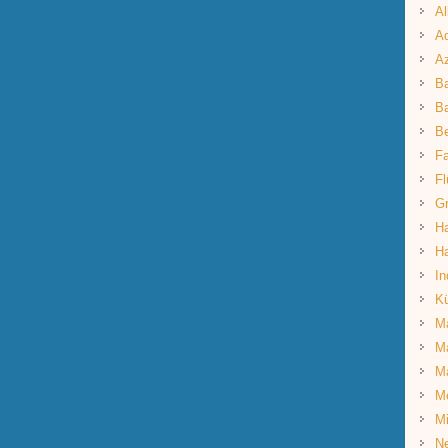
Al
Aq
A
B
Ba
B
Fa
Fl
G
Ha
Ha
In
K
Ma
Ma
M
M
Mi
Ne