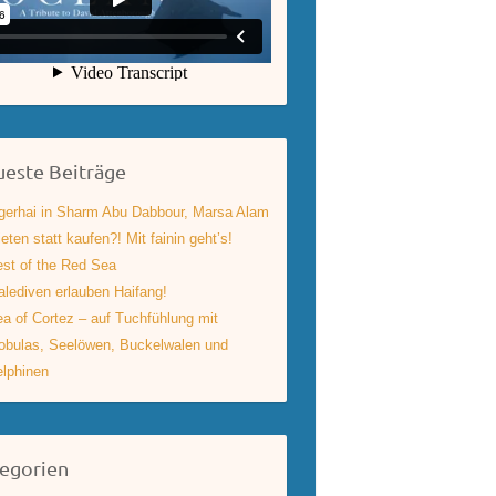
este Beiträge
gerhai in Sharm Abu Dabbour, Marsa Alam
eten statt kaufen?! Mit fainin geht’s!
st of the Red Sea
lediven erlauben Haifang!
a of Cortez – auf Tuchfühlung mit
bulas, Seelöwen, Buckelwalen und
lphinen
egorien