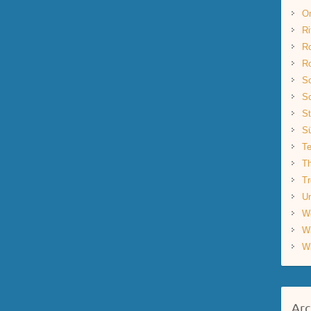
O
Ri
R
R
Sc
Sc
St
S
Te
Th
Tr
Un
W
W
W
Arc