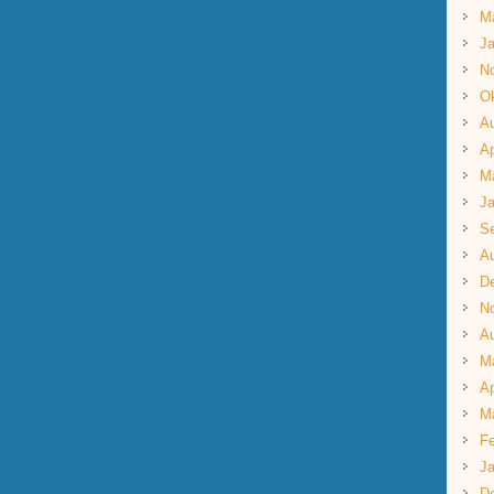
M
Ja
N
Ok
A
Ap
M
Ja
S
A
D
N
A
M
Ap
M
Fe
Ja
D