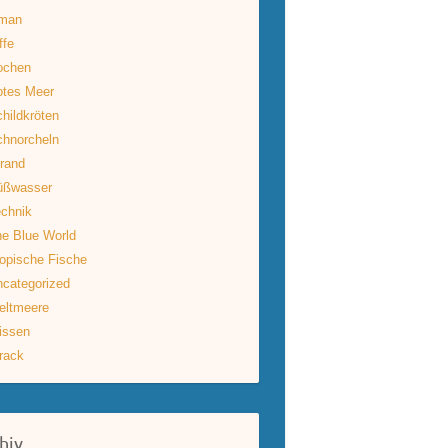
man
ffe
ochen
otes Meer
hildkröten
hnorcheln
rand
üßwasser
chnik
e Blue World
opische Fische
categorized
eltmeere
issen
rack
hiv