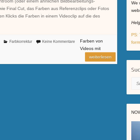
ghtroom (oder einem ähnlichen Bildbearbeitungs-
We w
e Final Cut, das Farben aus Referenzclips oder Fotos
webs
 Klicks die Farben in einem Videoclip auf die des
Hel
PS: 
Farben von
Farbkorrektur
Keine Kommentare
form
Videos mit
weiterlesen
Su
Suc
NOW