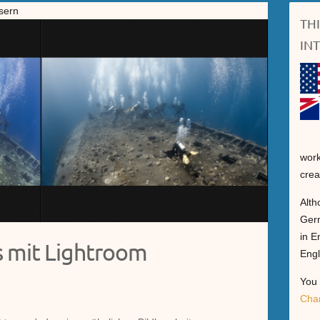
sern
TH
IN
work
crea
Alth
Germ
in E
s mit Lightroom
Engl
You 
Cha