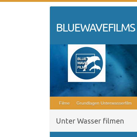
Skip
to
content
BLUEWAVEFILMS
Filme
Grundlagen Unterwasserfilm
Unter Wasser filmen