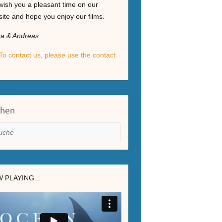
ish you a pleasant time on our
ite and hope you enjoy our films.
ga & Andreas
To contact us, please use the contact
.
chen
he
 PLAYING...