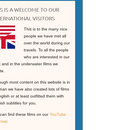
IS IS A WELCOME TO OUR
TERNATIONAL VISITORS
This is to the many nice
people we have met all
over the world during our
travels. To all the people
who are interested in our
 and in the underwater films we
te.
ough most content on this website is in
an we have also created lots of films
nglish or at least outfitted them with
ish subtitles for you.
can find these films on our
YouTube
nnel
.