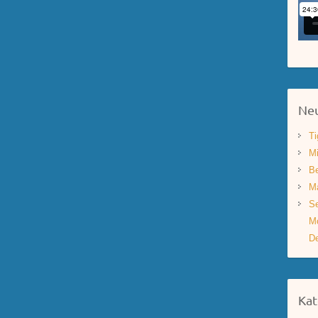
Neu
Ti
Mi
Be
Ma
Se
Mo
De
Kat