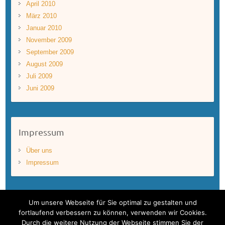
April 2010
März 2010
Januar 2010
November 2009
September 2009
August 2009
Juli 2009
Juni 2009
Impressum
Über uns
Impressum
Um unsere Webseite für Sie optimal zu gestalten und
fortlaufend verbessern zu können, verwenden wir Cookies.
Durch die weitere Nutzung der Webseite stimmen Sie der
Copyright © 2026
BLUEWAVEFILMS
. Theme by
Colorlib
Powered by