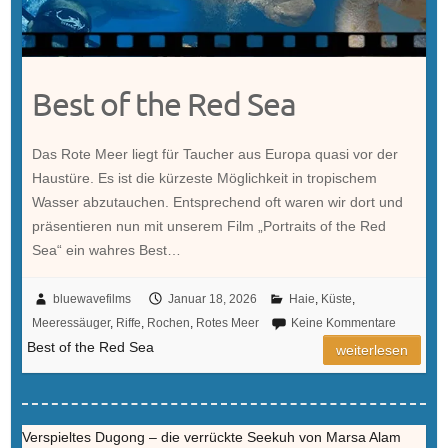
Best of the Red Sea
Das Rote Meer liegt für Taucher aus Europa quasi vor der
Haustüre. Es ist die kürzeste Möglichkeit in tropischem
Wasser abzutauchen. Entsprechend oft waren wir dort und
präsentieren nun mit unserem Film „Portraits of the Red
Sea“ ein wahres Best…
bluewavefilms
Januar 18, 2026
Haie
,
Küste
,
Meeressäuger
,
Riffe
,
Rochen
,
Rotes Meer
Keine Kommentare
Best of the Red Sea
weiterlesen
Verspieltes Dugong – die verrückte Seekuh von Marsa Alam