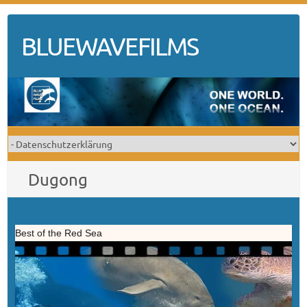
Skip
to
BLUEWAVEFILMS
content
Dugong
Best of the Red Sea