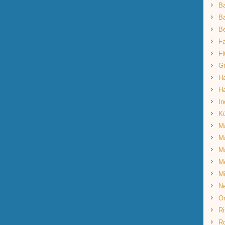
B
Ba
B
Fa
Fl
G
Ha
Ha
In
K
Ma
Ma
M
M
Mi
Ne
O
Ri
R