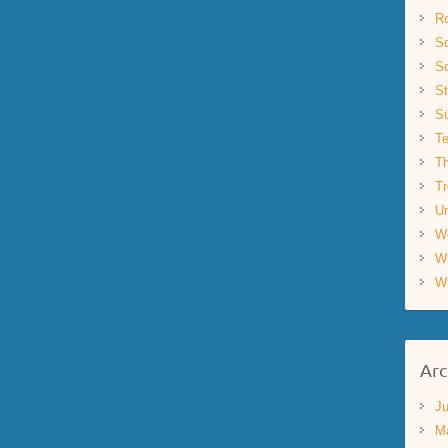
R
Sc
Sc
St
S
Te
Th
Tr
Un
W
W
W
Arc
Ju
M