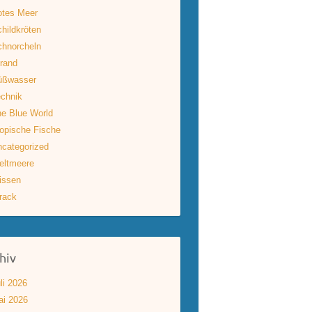
otes Meer
hildkröten
hnorcheln
rand
üßwasser
chnik
e Blue World
opische Fische
categorized
eltmeere
issen
rack
hiv
li 2026
ai 2026