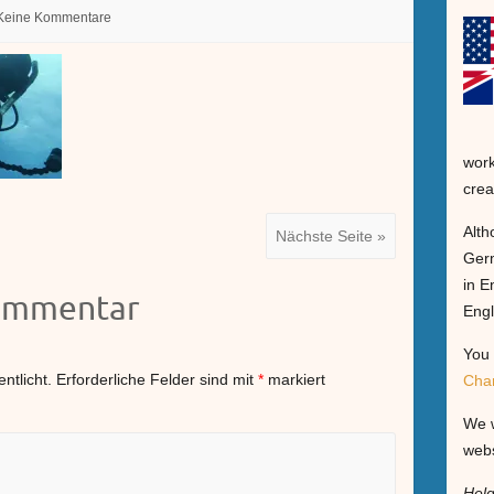
Keine Kommentare
work
crea
Alth
Nächste Seite »
Germ
in E
Kommentar
Engl
You 
ntlicht.
Erforderliche Felder sind mit
*
markiert
Cha
We w
webs
Hel