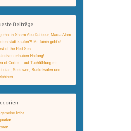
este Beiträge
gerhai in Sharm Abu Dabbour, Marsa Alam
eten statt kaufen?! Mit fainin geht’s!
st of the Red Sea
lediven erlauben Haifang!
a of Cortez – auf Tuchfühlung mit
bulas, Seelöwen, Buckelwalen und
lphinen
egorien
lgemeine Infos
uarien
zoren