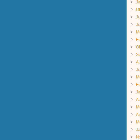
Ja
Ok
Ju
Ju
M
Fe
Ok
S
A
Ju
M
Fe
Ja
A
M
Ap
M
Ja
N