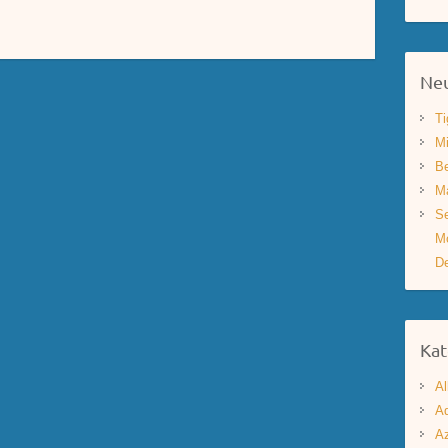
Neu
Ti
Mi
Be
Ma
Se
Mo
De
Kat
Al
Aq
A