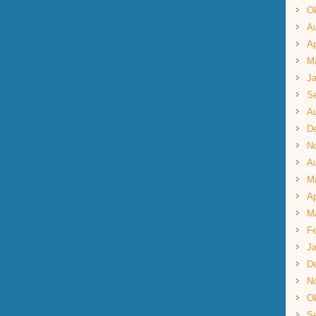
Ok
A
Ap
M
Ja
S
A
D
N
A
M
Ap
M
Fe
Ja
D
N
Ok
S