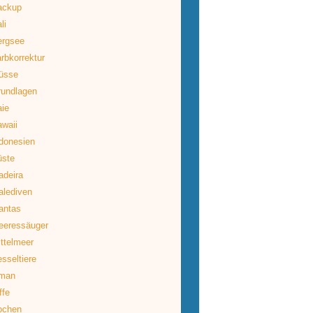
ackup
li
ergsee
rbkorrektur
üsse
rundlagen
ie
waii
donesien
üste
deira
lediven
antas
eeressäuger
ttelmeer
sseltiere
man
ffe
ochen