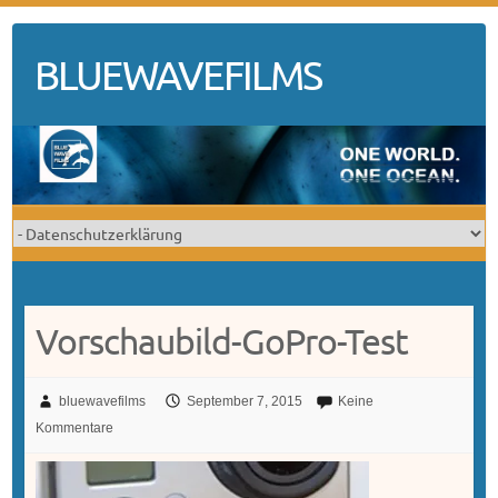
Skip
to
BLUEWAVEFILMS
content
Vorschaubild-GoPro-Test
bluewavefilms
September 7, 2015
Keine
Kommentare