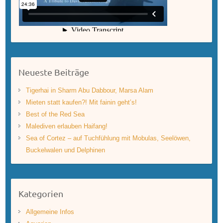
Neueste Beiträge
Tigerhai in Sharm Abu Dabbour, Marsa Alam
Mieten statt kaufen?! Mit fainin geht’s!
Best of the Red Sea
Malediven erlauben Haifang!
Sea of Cortez – auf Tuchfühlung mit Mobulas, Seelöwen,
Buckelwalen und Delphinen
Kategorien
Allgemeine Infos