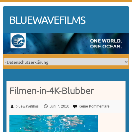
Skip
to
BLUEWAVEFILMS
content
Filmen-in-4K-Blubber
bluewavefilms
Juni 7, 2016
Keine Kommentare