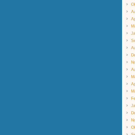
Ok
A
Ap
M
Ja
S
A
D
N
A
M
Ap
M
Fe
Ja
D
N
Ok
S