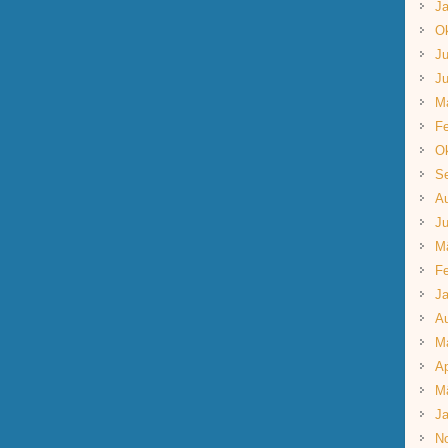
Ja
Ok
Ju
Ju
M
Fe
Ok
S
A
Ju
M
Fe
Ja
A
M
Ap
M
Ja
N