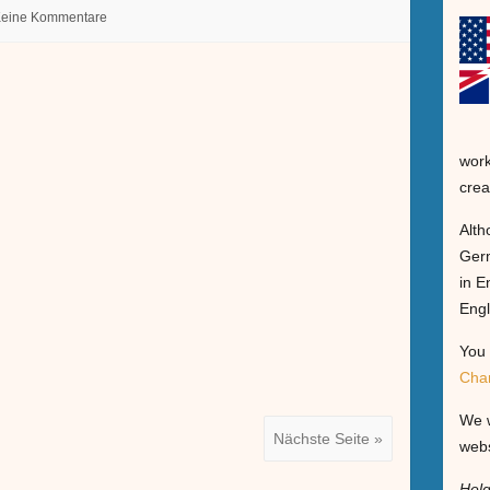
eine Kommentare
work
crea
Alth
Germ
in E
Engl
You 
Cha
We w
Nächste Seite »
webs
Hel