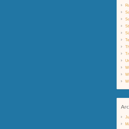
R
Sc
Sc
St
S
Te
Th
Tr
Un
W
W
W
Arc
Ju
M