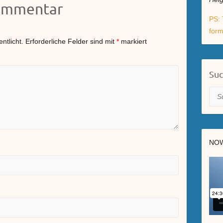
Kommentar
PS: 
form
ntlicht.
Erforderliche Felder sind mit
*
markiert
Su
Suc
NOW