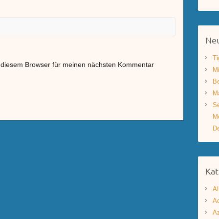
Neu
Ti
n diesem Browser für meinen nächsten Kommentar
Mi
Be
Ma
Se
Mo
De
Kat
Al
Aq
A