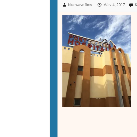
bluewavefilms
März 4, 2017
K