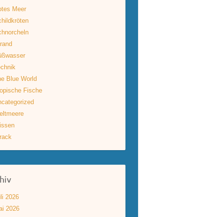
otes Meer
hildkröten
hnorcheln
rand
üßwasser
chnik
e Blue World
opische Fische
categorized
eltmeere
issen
rack
hiv
li 2026
ai 2026