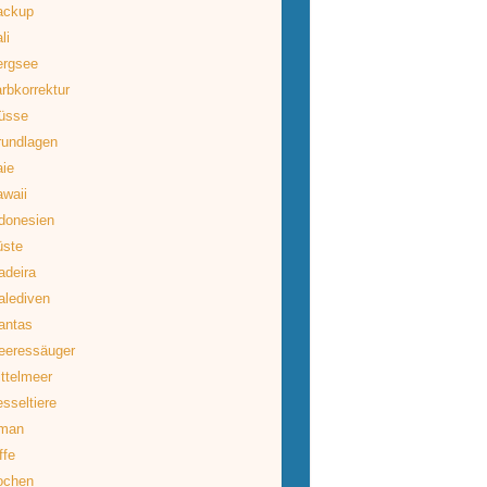
ackup
li
ergsee
rbkorrektur
üsse
rundlagen
ie
waii
donesien
üste
deira
lediven
antas
eeressäuger
ttelmeer
sseltiere
man
ffe
ochen