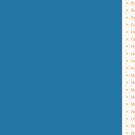
B
Ba
B
Fa
Fl
G
Ha
Ha
In
K
Ma
Ma
M
M
Mi
Ne
O
Ri
R