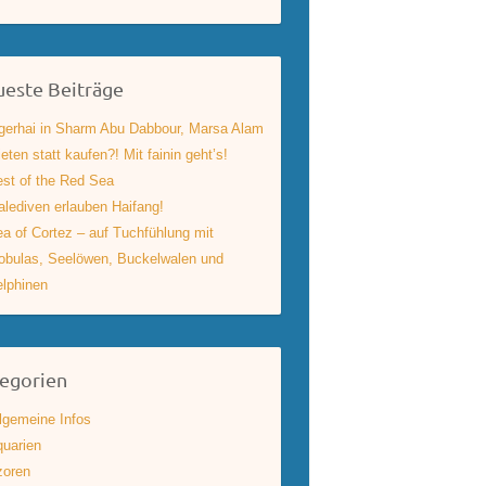
este Beiträge
gerhai in Sharm Abu Dabbour, Marsa Alam
eten statt kaufen?! Mit fainin geht’s!
st of the Red Sea
lediven erlauben Haifang!
a of Cortez – auf Tuchfühlung mit
bulas, Seelöwen, Buckelwalen und
lphinen
egorien
lgemeine Infos
uarien
zoren