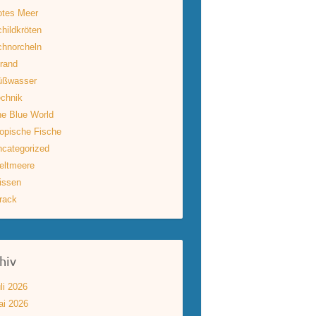
otes Meer
hildkröten
hnorcheln
rand
üßwasser
chnik
e Blue World
opische Fische
categorized
eltmeere
issen
rack
hiv
li 2026
ai 2026