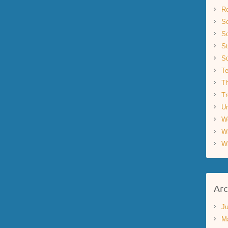
R
Sc
Sc
St
S
Te
Th
Tr
Un
W
W
W
Arc
Ju
M