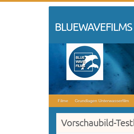
Skip
to
content
BLUEWAVEFILMS
Filme
Grundlagen Unterwasserfilm
Vorschaubild-Test