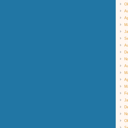
Ok
A
Ap
M
Ja
S
A
D
N
A
M
Ap
M
Fe
Ja
D
N
Ok
S