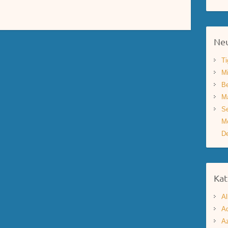
Neu
Ti
Mi
Be
Ma
Se
Mo
De
Kat
Al
Aq
A