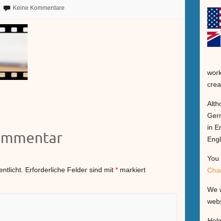
Keine Kommentare
work
crea
Alth
Germ
in E
Kommentar
Engl
You 
ntlicht.
Erforderliche Felder sind mit
*
markiert
Cha
We w
webs
Hel