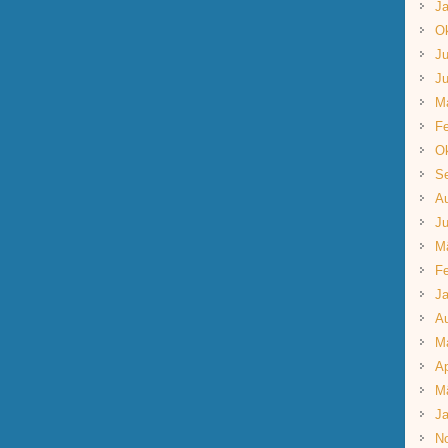
Ja
Ok
Ju
Ju
M
Fe
Ok
S
A
Ju
M
Fe
Ja
A
M
Ap
M
Ja
N