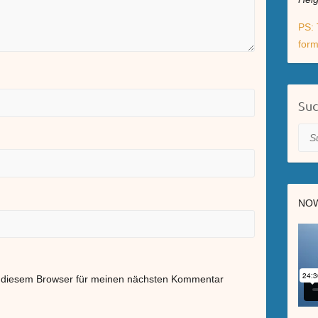
PS: 
form
Su
Suc
NOW
n diesem Browser für meinen nächsten Kommentar