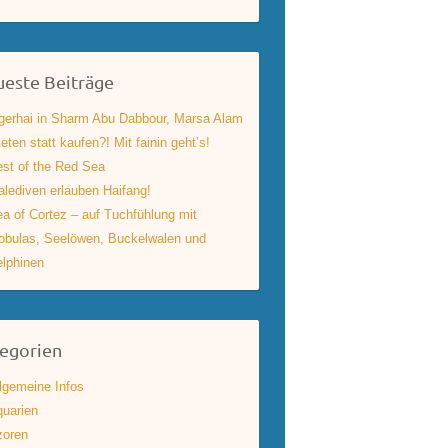
este Beiträge
gerhai in Sharm Abu Dabbour, Marsa Alam
eten statt kaufen?! Mit fainin geht’s!
st of the Red Sea
lediven erlauben Haifang!
a of Cortez – auf Tuchfühlung mit
bulas, Seelöwen, Buckelwalen und
lphinen
egorien
lgemeine Infos
uarien
zoren