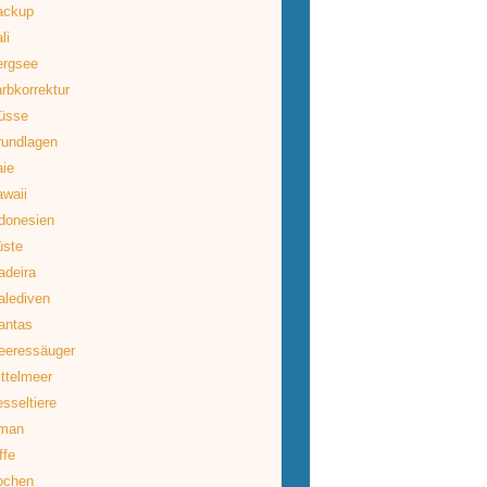
ackup
li
ergsee
rbkorrektur
üsse
rundlagen
ie
waii
donesien
üste
deira
lediven
antas
eeressäuger
ttelmeer
sseltiere
man
ffe
ochen