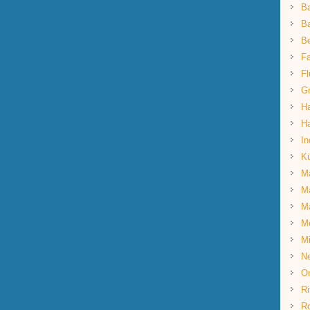
B
Ba
B
Fa
Fl
G
Ha
Ha
In
K
Ma
Ma
M
M
Mi
Ne
O
Ri
R