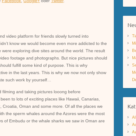
uf
Facebook
,
Google+
oder
Twitter
.
Neu
 video platform for friends slowly turned into
Ti
didn’t know we would become even more addicted to the
Mi
were exploring dive sites around the world. The result
Be
f video footage and photographs. But nice pictures should
Ma
hould fulfill some kind of purpose. This is why
Se
ve in the last years. This is why we now not only show
Mo
ate such work by yourself…
De
d filming and taking pictures looong before
een to lots of exciting places like Hawaii, Canarias,
Kat
pt, Croatia, Oman and some more. Of all the places we
with the sperm whales around the Azores were the most
Al
rays of Embudu or the whale sharks we saw in Oman are
Aq
A