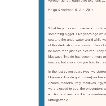
veröffentlichen, dann bitte folgt uns a
Helga & Andreas, 9. Juni 2014
—
What began as an underwater photo and
something bigger. Five years ago we 
sea and the underwater world while we 
of this dedication is a constant flow o
be more than just nice pictures. They s
bluewavefilms.de has become more acti
images, but also show you how to cre
In the last seven years (yes, we starte
bluewavefilms.de got on-line) we have b
Azores, Madeira, Italy, Maldives, Egy
were blessed to see, the encounters 
exciting and animals like the manta-
unforgettable.