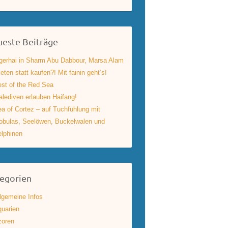
este Beiträge
gerhai in Sharm Abu Dabbour, Marsa Alam
eten statt kaufen?! Mit fainin geht’s!
st of the Red Sea
lediven erlauben Haifang!
a of Cortez – auf Tuchfühlung mit
bulas, Seelöwen, Buckelwalen und
lphinen
egorien
lgemeine Infos
uarien
zoren