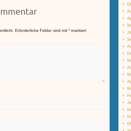
Ok
Kommentar
A
Ap
M
ntlicht.
Erforderliche Felder sind mit
*
markiert
Ja
S
A
D
N
A
M
Ap
M
Fe
Ja
D
N
Ok
S