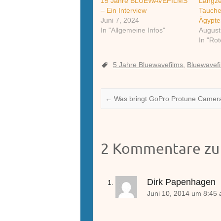
15 Jahre BLUEWAVEFILMS
Langze
– Ein Interview
Tauche
Juni 7, 2024
Ägypte
In "Allgemeine Infos"
August
In "Ro
5 Jahre Bluewavefilms
,
Bluewavef
←
Was bringt GoPro Protune Camer
2 Kommentare zu
Dirk Papenhagen
Juni 10, 2014 um 8:45 