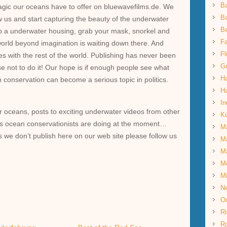
B
agic our oceans have to offer on bluewavefilms.de. We
Ba
w us and start capturing the beauty of the underwater
B
to a underwater housing, grab your mask, snorkel and
Fa
 world beyond imagination is waiting down there. And
Fl
es with the rest of the world. Publishing has never been
G
se not to do it! Our hope is if enough people see what
Ha
 conservation can become a serious topic in politics.
Ha
In
r oceans, posts to exciting underwater videos from other
K
gs ocean conservationists are doing at the moment…
Ma
gs we don’t publish here on our web site please follow us
Ma
M
M
Mi
Ne
O
Ri
R