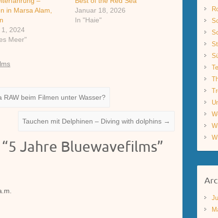
iterfahrung –
Best of the Red Sea
R
n in Marsa Alam,
Januar 18, 2026
n
In "Haie"
Sc
 1, 2024
Sc
tes Meer"
St
S
ilms
Te
Th
Tr
a RAW beim Filmen unter Wasser?
Un
W
Tauchen mit Delphinen – Diving with dolphins
→
W
W
 “
5 Jahre Bluewavefilms
”
Arc
a.m.
Ju
M