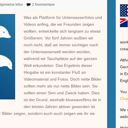
lgemeine Infos
2 Kommentare
Was als Plattform für Unterwasserfotos und
Videos anfing, die wir Freunden zeigen
wollten, entwickelte sich langsam zu etwas
Größerem. Vor fünf Jahren wußten wir
work
noch nicht, daß wir immer süchtiger nach
crea
der Unterwasserwelt werden würden,
während wir Tauchplätze auf der ganzen
Alth
Welt erkundeten. Das Ergebnis dieser
Germ
Hingabe ist ein konstanter Fluß an
in E
Videomaterial und Fotos. Doch nette Bilder
Engl
sollten mehr als nur nette Bilder sein. Sie
You 
sollten einen Sinn und Zweck haben. Dies
Cha
ist der Grund, weshalb bluewavefilms.de in
den letzten Jahren aktiver geworden ist.
We w
r Bilder zeigen, sondern euch auch zeigen wie ihr sie
webs
Hel