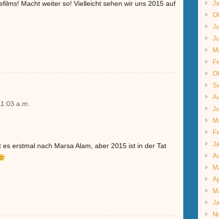
ilms! Macht weiter so! Vielleicht sehen wir uns 2015 auf
Ja
Ok
Ju
Ju
M
Fe
Ok
S
A
11:03 a.m.
Ju
M
Fe
Ja
es erstmal nach Marsa Alam, aber 2015 ist in der Tat
A
M
Ap
M
Ja
N