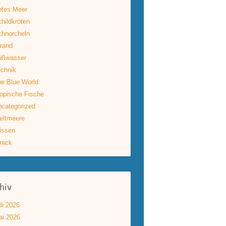
otes Meer
hildkröten
hnorcheln
rand
üßwasser
chnik
e Blue World
opische Fische
categorized
eltmeere
issen
rack
hiv
li 2026
ai 2026