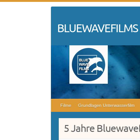
Skip
to
content
BLUEWAVEFILMS
Filme
Grundlagen Unterwasserfilm
5 Jahre Bluewave