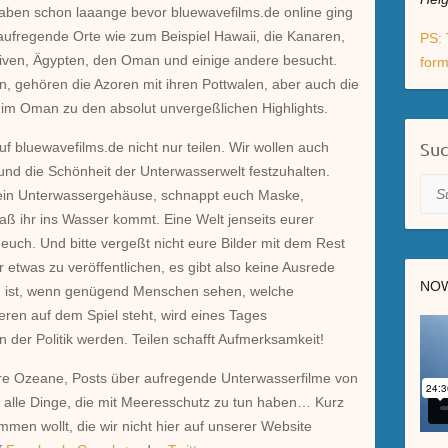
 haben schon laaange bevor bluewavefilms.de online ging
ufregende Orte wie zum Beispiel Hawaii, die Kanaren,
PS: 
ediven, Ägypten, den Oman und einige andere besucht.
form
en, gehören die Azoren mit ihren Pottwalen, aber auch die
im Oman zu den absolut unvergeßlichen Highlights.
Su
f bluewavefilms.de nicht nur teilen. Wir wollen auch
und die Schönheit der Unterwasserwelt festzuhalten.
Suc
 ein Unterwassergehäuse, schnappt euch Maske,
ß ihr ins Wasser kommt. Eine Welt jenseits eurer
f euch. Und bitte vergeßt nicht eure Bilder mit dem Rest
r etwas zu veröffentlichen, es gibt also keine Ausrede
NOW
ng ist, wenn genügend Menschen sehen, welche
ren auf dem Spiel steht, wird eines Tages
 der Politik werden. Teilen schafft Aufmerksamkeit!
re Ozeane, Posts über aufregende Unterwasserfilme von
alle Dinge, die mit Meeresschutz zu tun haben… Kurz
mmen wollt, die wir nicht hier auf unserer Website