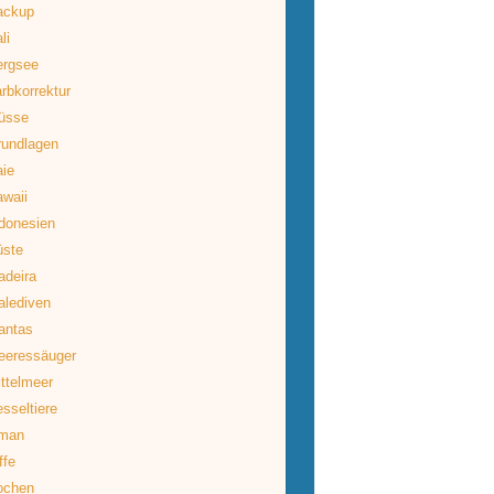
ackup
li
ergsee
rbkorrektur
üsse
rundlagen
ie
waii
donesien
üste
deira
lediven
antas
eeressäuger
ttelmeer
sseltiere
man
ffe
ochen