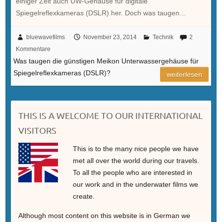
einiger Zeit auch UW-Gehäuse für digitale
Spiegelreflexkameras (DSLR) her. Doch was taugen…
bluewavefilms
November 23, 2014
Technik
2
Kommentare
Was taugen die günstigen Meikon Unterwassergehäuse für
Spiegelreflexkameras (DSLR)?
weiterlesen
THIS IS A WELCOME TO OUR INTERNATIONAL
VISITORS
This is to the many nice people we have
met all over the world during our travels.
To all the people who are interested in
our work and in the underwater films we
create.
Although most content on this website is in German we