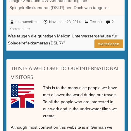
einiger Zeit auch UW-Gehäuse für digitale
Spiegelreflexkameras (DSLR) her. Doch was taugen…
bluewavefilms
November 23, 2014
Technik
2
Kommentare
Was taugen die günstigen Meikon Unterwassergehäuse für
Spiegelreflexkameras (DSLR)?
weiterlesen
THIS IS A WELCOME TO OUR INTERNATIONAL
VISITORS
This is to the many nice people we have
met all over the world during our travels.
To all the people who are interested in
our work and in the underwater films we
create.
Although most content on this website is in German we