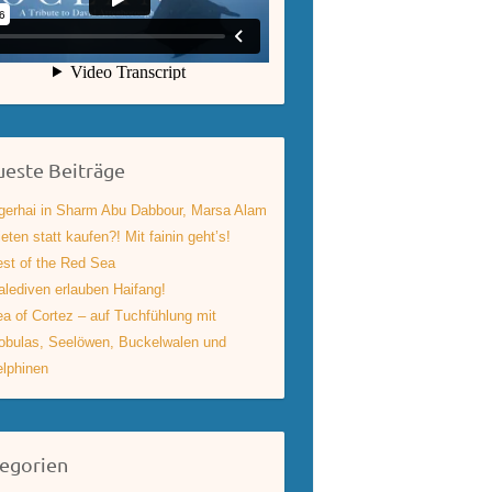
este Beiträge
gerhai in Sharm Abu Dabbour, Marsa Alam
eten statt kaufen?! Mit fainin geht’s!
st of the Red Sea
lediven erlauben Haifang!
a of Cortez – auf Tuchfühlung mit
bulas, Seelöwen, Buckelwalen und
lphinen
egorien