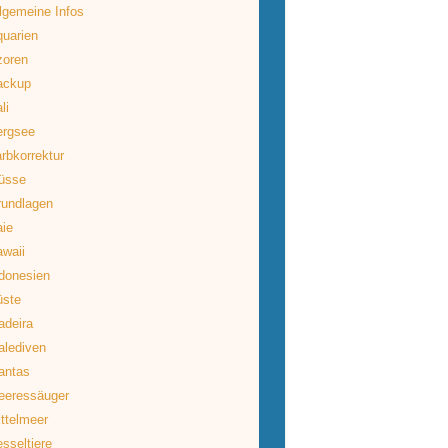
lgemeine Infos
uarien
zoren
ackup
li
ergsee
rbkorrektur
üsse
rundlagen
ie
waii
donesien
üste
deira
lediven
antas
eeressäuger
ttelmeer
sseltiere