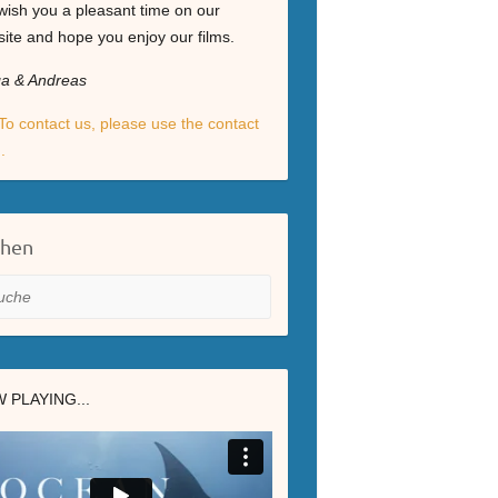
ish you a pleasant time on our
ite and hope you enjoy our films.
ga & Andreas
To contact us, please use the contact
.
chen
he
 PLAYING...