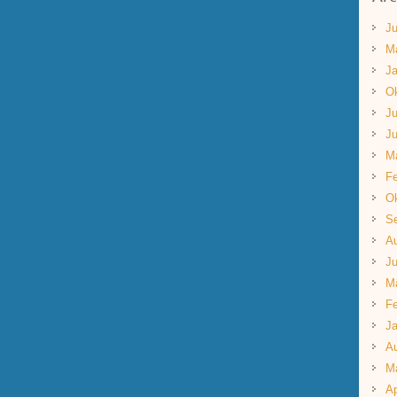
Ju
M
Ja
Ok
Ju
Ju
M
Fe
Ok
S
A
Ju
M
Fe
Ja
A
M
Ap