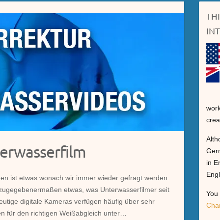
TH
IN
work
crea
Alth
terwasserfilm
Germ
in E
Engl
men ist etwas wonach wir immer wieder gefragt werden.
t zugegebenermaßen etwas, was Unterwasserfilmer seit
You 
Heutige digitale Kameras verfügen häufig über sehr
Cha
en für den richtigen Weißabgleich unter…