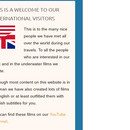
IS IS A WELCOME TO OUR
TERNATIONAL VISITORS
This is to the many nice
people we have met all
over the world during our
travels. To all the people
who are interested in our
 and in the underwater films we
te.
ough most content on this website is in
an we have also created lots of films
nglish or at least outfitted them with
ish subtitles for you.
can find these films on our
YouTube
nnel
.