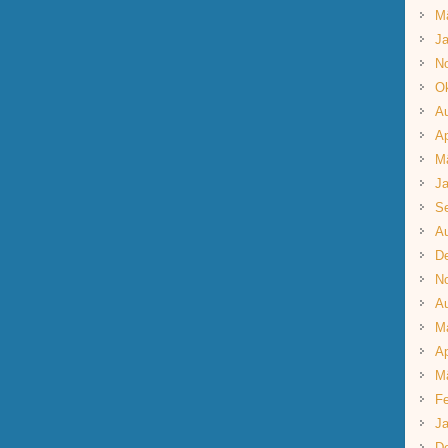
M
Ja
N
Ok
A
Ap
M
Ja
S
A
D
N
A
M
Ap
M
Fe
Ja
D