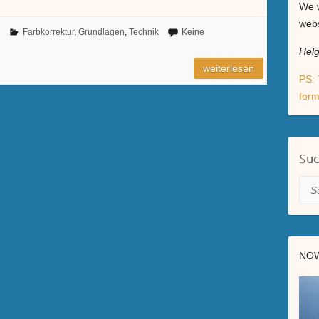
We w
webs
Farbkorrektur
,
Grundlagen
,
Technik
Keine
Hel
weiterlesen
PS: 
form
Su
Suc
NOW