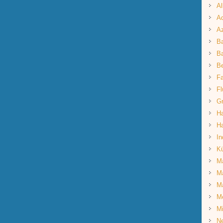
Al
Aq
A
B
Ba
B
Fa
Fl
G
Ha
Ha
In
K
Ma
Ma
M
M
Mi
Ne