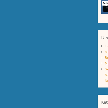
Neu
Ti
Mi
Be
Ma
Se
Mo
De
Kat