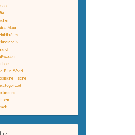
man
ffe
ochen
otes Meer
hildkröten
hnorcheln
rand
üßwasser
chnik
e Blue World
opische Fische
categorized
eltmeere
issen
rack
hiv