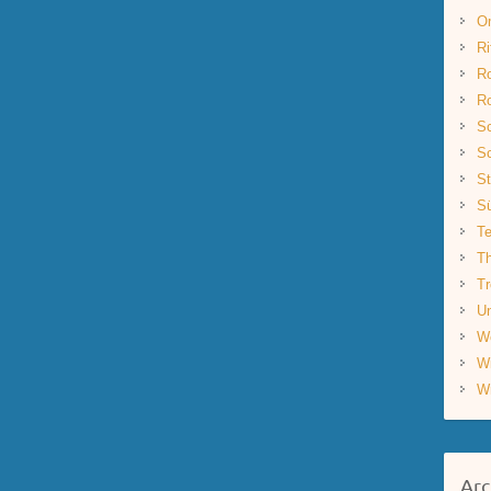
O
Ri
R
R
Sc
Sc
St
S
Te
Th
Tr
Un
W
W
W
Arc