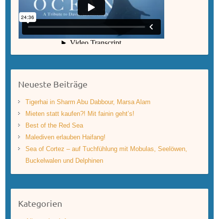
Neueste Beiträge
Tigerhai in Sharm Abu Dabbour, Marsa Alam
Mieten statt kaufen?! Mit fainin geht’s!
Best of the Red Sea
Malediven erlauben Haifang!
Sea of Cortez – auf Tuchfühlung mit Mobulas, Seelöwen,
Buckelwalen und Delphinen
Kategorien