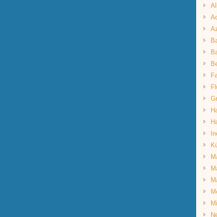
Al
Aq
A
B
Ba
B
Fa
Fl
G
Ha
Ha
In
K
Ma
Ma
M
M
Mi
Ne