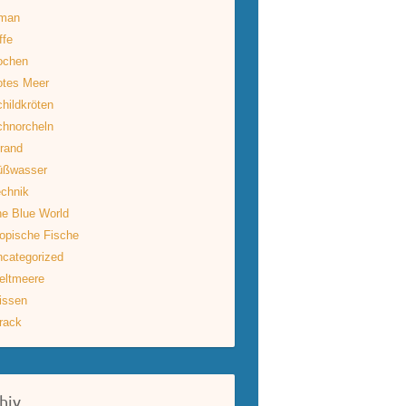
man
ffe
ochen
otes Meer
hildkröten
hnorcheln
rand
üßwasser
chnik
e Blue World
opische Fische
categorized
eltmeere
issen
rack
hiv