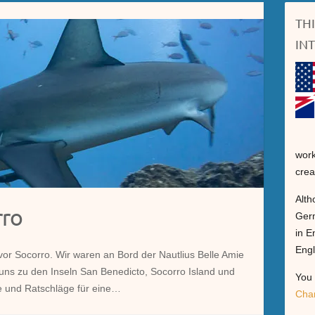
TH
IN
work
crea
Alth
rro
Germ
in E
Engl
or Socorro. Wir waren an Bord der Nautlius Belle Amie
 uns zu den Inseln San Benedicto, Socorro Island und
You 
se und Ratschläge für eine…
Cha