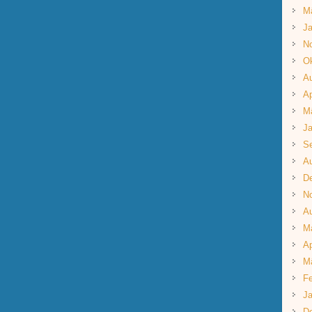
M
Ja
N
Ok
A
Ap
M
Ja
S
A
D
N
A
M
Ap
M
Fe
Ja
D