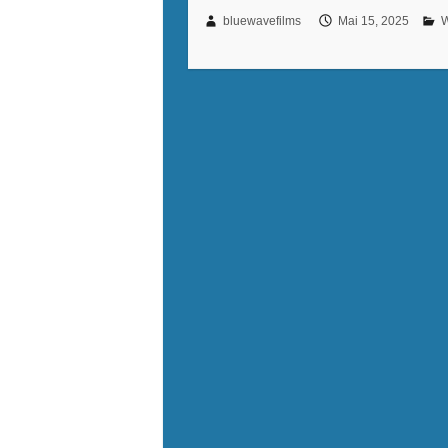
bluewavefilms
Mai 15, 2025
W