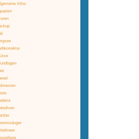
lgemeine Infos
uarien
zoren
ackup
li
ergsee
rbkorrektur
üsse
rundlagen
ie
waii
donesien
üste
deira
lediven
antas
eeressäuger
ttelmeer
sseltiere