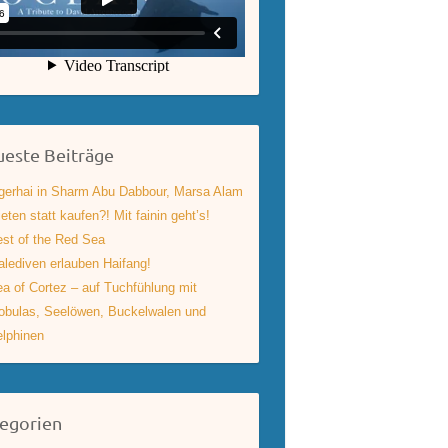
este Beiträge
gerhai in Sharm Abu Dabbour, Marsa Alam
eten statt kaufen?! Mit fainin geht’s!
st of the Red Sea
lediven erlauben Haifang!
a of Cortez – auf Tuchfühlung mit
bulas, Seelöwen, Buckelwalen und
lphinen
egorien