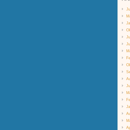
Ju
M
Ja
Ok
Ju
Ju
M
Fe
Ok
S
A
Ju
M
Fe
Ja
A
M
Ap