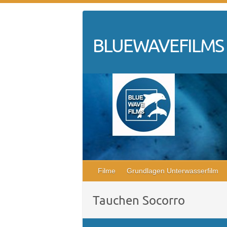
Skip
to
content
BLUEWAVEFILMS
Filme
Grundlagen Unterwasserfilm
Tauchen Socorro