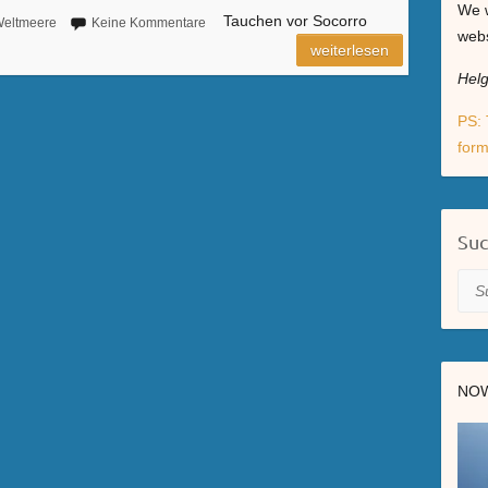
We w
Tauchen vor Socorro
eltmeere
Keine Kommentare
webs
weiterlesen
Hel
PS: 
form
Su
Suc
NOW