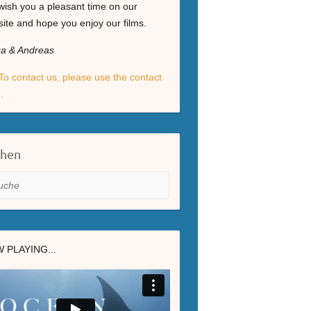
ish you a pleasant time on our
ite and hope you enjoy our films.
ga & Andreas
To contact us, please use the contact
.
chen
he
 PLAYING...