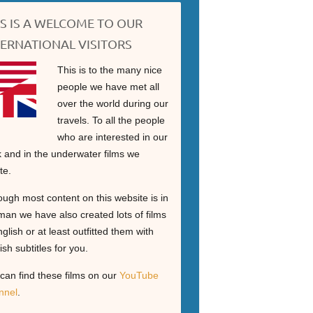
IS IS A WELCOME TO OUR
TERNATIONAL VISITORS
This is to the many nice
people we have met all
over the world during our
travels. To all the people
who are interested in our
 and in the underwater films we
te.
ough most content on this website is in
an we have also created lots of films
nglish or at least outfitted them with
ish subtitles for you.
can find these films on our
YouTube
nnel
.