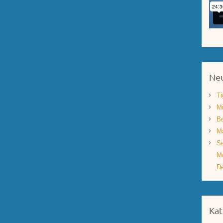
Neu
Ti
Mi
Be
Ma
Se
Mo
De
Kat