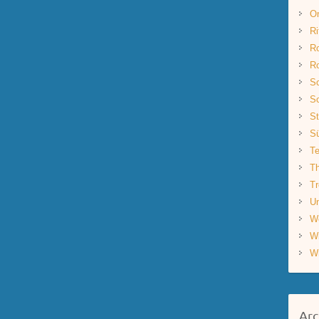
O
Ri
R
R
Sc
Sc
St
S
Te
Th
Tr
Un
W
W
W
Arc