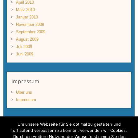
April 2010
März 2010
Januar 2010
November 2009
September 2009
August 2009
Juli 2009
Juni 2009
Impressum
Über uns
Impressum
Um unsere Webseite für Sie optimal zu gestalten und
fortlaufend verbessern zu können, verwenden wir Cookies.
Durch die weitere Nutzung der Webseite stimmen Sie der
Copyright © 2026
BLUEWAVEFILMS
. Theme by
Colorlib
Powered by