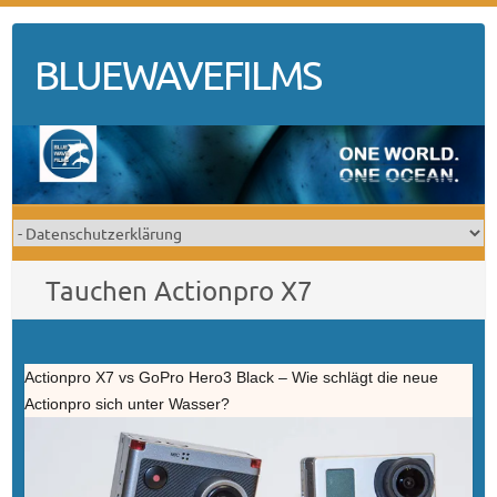
Skip
to
BLUEWAVEFILMS
content
Tauchen Actionpro X7
Actionpro X7 vs GoPro Hero3 Black – Wie schlägt die neue
Actionpro sich unter Wasser?