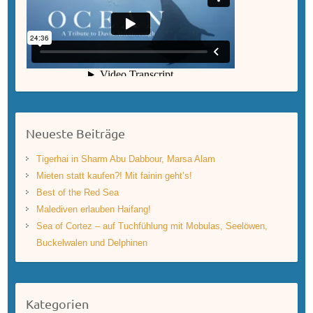
Neueste Beiträge
Tigerhai in Sharm Abu Dabbour, Marsa Alam
Mieten statt kaufen?! Mit fainin geht’s!
Best of the Red Sea
Malediven erlauben Haifang!
Sea of Cortez – auf Tuchfühlung mit Mobulas, Seelöwen,
Buckelwalen und Delphinen
Kategorien