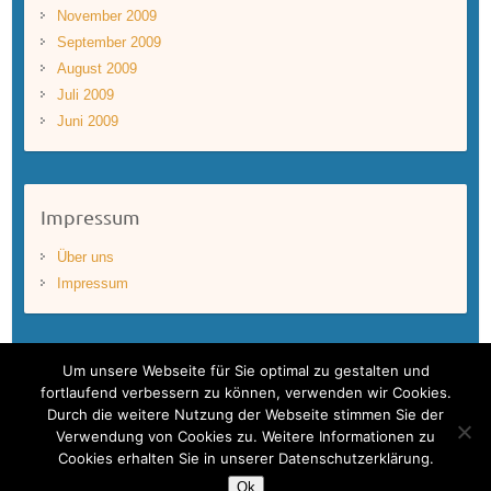
November 2009
September 2009
August 2009
Juli 2009
Juni 2009
Impressum
Über uns
Impressum
Um unsere Webseite für Sie optimal zu gestalten und
fortlaufend verbessern zu können, verwenden wir Cookies.
Durch die weitere Nutzung der Webseite stimmen Sie der
Copyright © 2026
BLUEWAVEFILMS
. Theme by
Colorlib
Powered by
Verwendung von Cookies zu. Weitere Informationen zu
WordPress
Cookies erhalten Sie in unserer Datenschutzerklärung.
Bluewavefilms – One World. One Ocean.
Ok