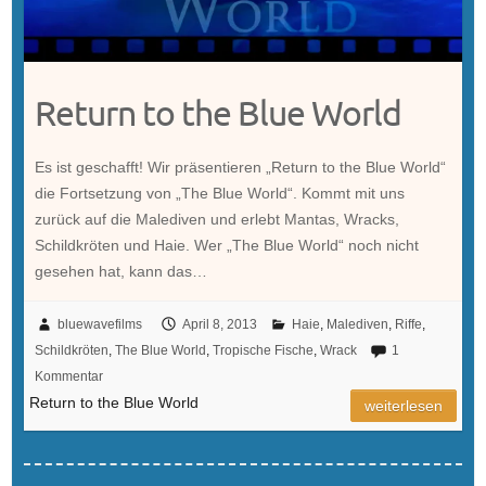
Return to the Blue World
Es ist geschafft! Wir präsentieren „Return to the Blue World“
die Fortsetzung von „The Blue World“. Kommt mit uns
zurück auf die Malediven und erlebt Mantas, Wracks,
Schildkröten und Haie. Wer „The Blue World“ noch nicht
gesehen hat, kann das…
bluewavefilms
April 8, 2013
Haie
,
Malediven
,
Riffe
,
Schildkröten
,
The Blue World
,
Tropische Fische
,
Wrack
1
Kommentar
Return to the Blue World
weiterlesen