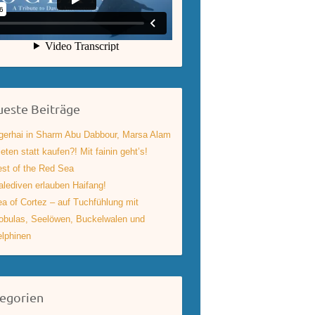
este Beiträge
gerhai in Sharm Abu Dabbour, Marsa Alam
eten statt kaufen?! Mit fainin geht’s!
st of the Red Sea
lediven erlauben Haifang!
a of Cortez – auf Tuchfühlung mit
bulas, Seelöwen, Buckelwalen und
lphinen
egorien