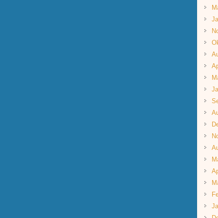
M
Ja
N
Ok
A
Ap
M
Ja
S
A
D
N
A
M
Ap
M
Fe
Ja
D