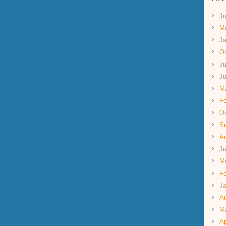
Ju
M
Ja
Ok
Ju
Ju
M
Fe
Ok
S
A
Ju
M
Fe
Ja
A
M
Ap