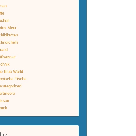
man
ffe
ochen
otes Meer
hildkröten
hnorcheln
rand
üßwasser
chnik
e Blue World
opische Fische
categorized
eltmeere
issen
rack
hiv