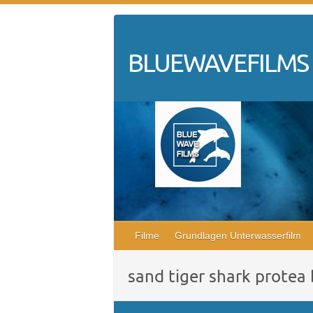
Skip
to
content
BLUEWAVEFILMS
Filme
Grundlagen Unterwasserfilm
sand tiger shark protea