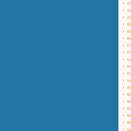
Al
Aq
A
B
Ba
B
Fa
Fl
G
Ha
Ha
In
K
Ma
Ma
M
M
Mi
Ne