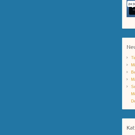
Neu
Ti
Mi
Be
Ma
Se
Mo
De
Kat