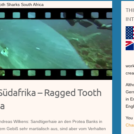
oth Sharks South Africa
TH
IN
work
crea
Alth
 Südafrika – Ragged Tooth
Germ
in E
ca
Engl
You 
Andreas Wilkens: Sandtigerhaie an den Protea Banks in
Cha
rem Gebiß sehr martialisch aus, sind aber vom Verhalten