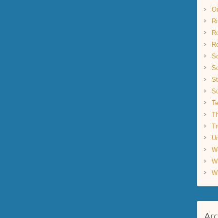
O
Ri
R
R
Sc
Sc
St
S
Te
Th
Tr
Un
W
W
W
Arc