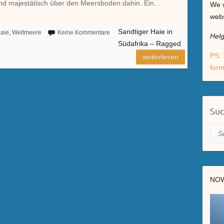
g und majestätisch über den Meersboden dahin. Ein…
We w
webs
Sandtiger Haie in
aie
,
Weltmeere
Keine Kommentare
Hel
Südafrika – Ragged
PS: 
weiterlesen
form
Su
Suc
NOW