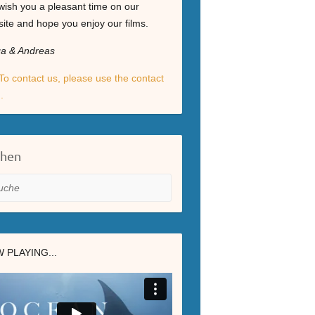
ish you a pleasant time on our
ite and hope you enjoy our films.
ga & Andreas
To contact us, please use the contact
.
chen
he
 PLAYING...