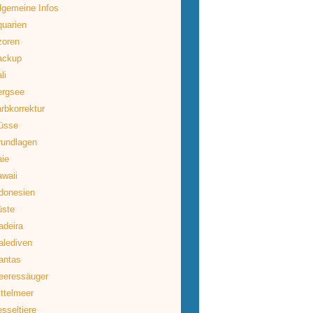
lgemeine Infos
uarien
zoren
ackup
li
ergsee
rbkorrektur
üsse
rundlagen
ie
waii
donesien
üste
deira
lediven
antas
eeressäuger
ttelmeer
sseltiere