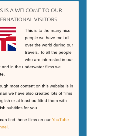
IS IS A WELCOME TO OUR
TERNATIONAL VISITORS
This is to the many nice
people we have met all
over the world during our
travels. To all the people
who are interested in our
 and in the underwater films we
te.
ough most content on this website is in
an we have also created lots of films
nglish or at least outfitted them with
ish subtitles for you.
can find these films on our
YouTube
nnel
.