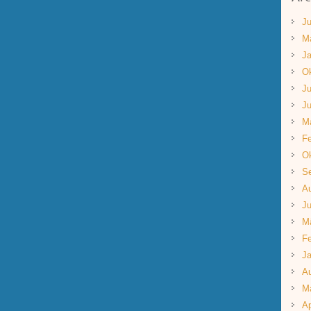
Ju
M
Ja
Ok
Ju
Ju
M
Fe
Ok
S
A
Ju
M
Fe
Ja
A
M
Ap