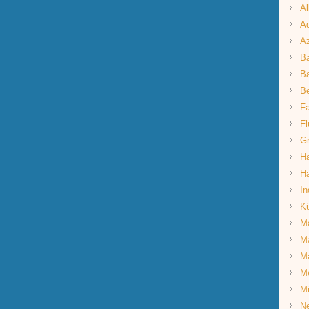
Al
Aq
A
B
Ba
B
Fa
Fl
G
Ha
Ha
In
K
Ma
Ma
M
M
Mi
Ne