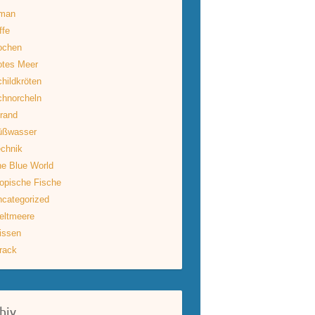
man
ffe
ochen
otes Meer
hildkröten
hnorcheln
rand
üßwasser
chnik
e Blue World
opische Fische
categorized
eltmeere
issen
rack
hiv