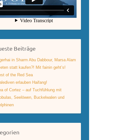
este Beiträge
gerhai in Sharm Abu Dabbour, Marsa Alam
eten statt kaufen?! Mit fainin geht’s!
st of the Red Sea
lediven erlauben Haifang!
a of Cortez – auf Tuchfühlung mit
bulas, Seelöwen, Buckelwalen und
lphinen
egorien