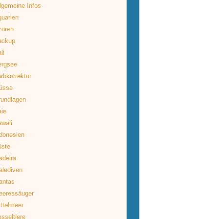
lgemeine Infos
uarien
zoren
ackup
li
ergsee
rbkorrektur
üsse
rundlagen
ie
waii
donesien
üste
deira
lediven
antas
eeressäuger
ttelmeer
sseltiere