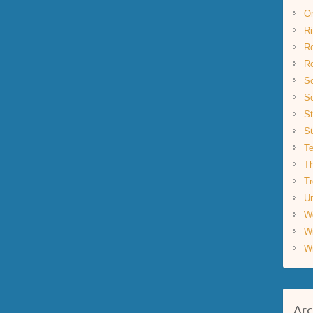
O
Ri
R
R
Sc
Sc
St
S
Te
Th
Tr
Un
W
W
W
Arc