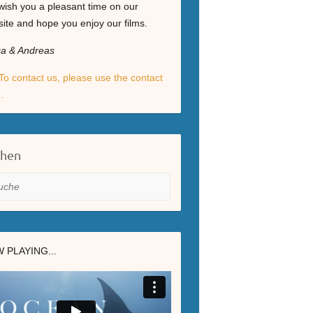
ish you a pleasant time on our
ite and hope you enjoy our films.
ga & Andreas
To contact us, please use the contact
.
chen
he
 PLAYING...