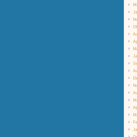
M
Ja
N
Ok
A
Ap
M
Ja
S
A
D
N
A
M
Ap
M
Fe
Ja
D