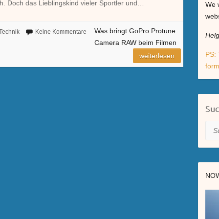
ch. Doch das Lieblingskind vieler Sportler und…
We w
webs
Was bringt GoPro Protune
Technik
Keine Kommentare
Hel
Camera RAW beim Filmen
PS: 
weiterlesen
form
Su
Suc
NOW