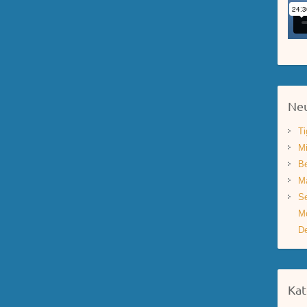
Neu
Ti
Mi
Be
Ma
Se
Mo
De
Kat