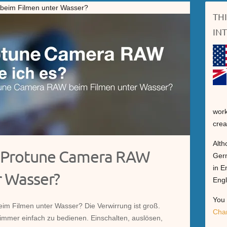
beim Filmen unter Wasser?
TH
IN
work
crea
Alth
o Protune Camera RAW
Germ
in E
r Wasser?
Engl
You 
eim Filmen unter Wasser? Die Verwirrung ist groß.
Cha
mmer einfach zu bedienen. Einschalten, auslösen,