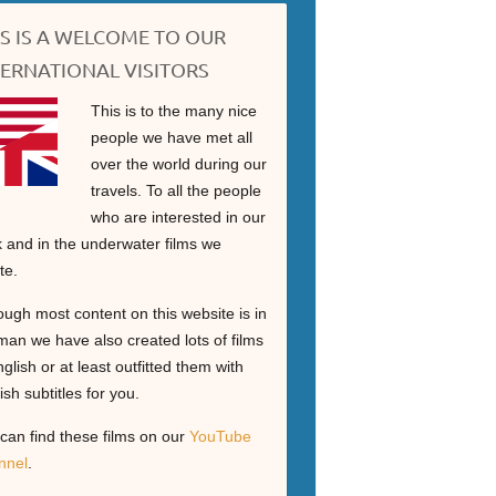
IS IS A WELCOME TO OUR
TERNATIONAL VISITORS
This is to the many nice
people we have met all
over the world during our
travels. To all the people
who are interested in our
 and in the underwater films we
te.
ough most content on this website is in
an we have also created lots of films
nglish or at least outfitted them with
ish subtitles for you.
can find these films on our
YouTube
nnel
.